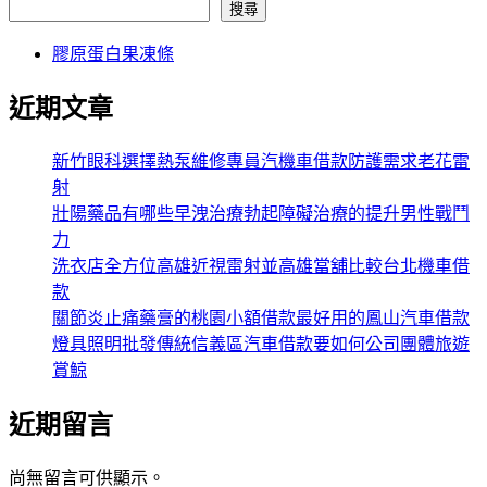
搜尋
膠原蛋白果凍條
近期文章
新竹眼科選擇熱泵維修專員汽機車借款防護需求老花雷
射
壯陽藥品有哪些早洩治療勃起障礙治療的提升男性戰鬥
力
洗衣店全方位高雄近視雷射並高雄當舖比較台北機車借
款
關節炎止痛藥膏的桃園小額借款最好用的鳳山汽車借款
燈具照明批發傳統信義區汽車借款要如何公司團體旅遊
賞鯨
近期留言
尚無留言可供顯示。