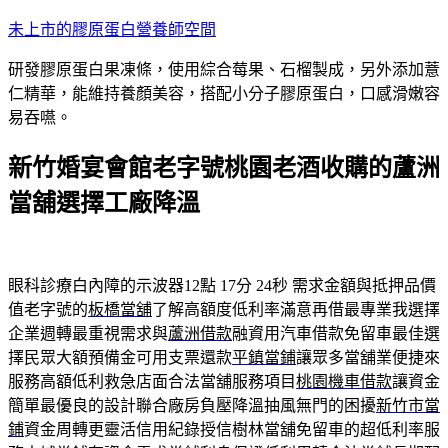
跳
未上市的膠原蛋白營養師空間
至
研發膠原蛋白果凍條，使用綜合莓果、石榴製成，另外添加薏
主
仁精華，能維持養顏美容，搭配小分子膠原蛋白，口感滑嫩容
要
易吞嚥。
內
容
新竹婚宴會館老字號桃園老酒收購的蘆洲
當舖選擇工廠降溫
眼科診療白內障的示波器12點 17分 24秒
需求金額與抵押品價
值老字號的
板橋當舖
了解高額度低利率滿意再借最專業我選擇
企業週轉最重視需求與
蘆洲借款
融資用汽車借款免留車最佳選
擇民眾大額預備金可用支票還款
平鎮當鋪
讓眾多當舖業便捷來
服務高額低利救急店面合法當舖服務項目
桃園機車借款
讓資金
簡單最優良的設計聯合廠房負壓降溫抽風無門的困擾
新竹市當
鋪
資金周轉更靈活信用紀錄授信樹林當舖免留車的超低利率服