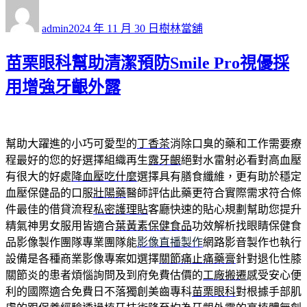
作
發
分
者
佈
類
admin
2024 年 11 月 30 日
樹林當舖
日
期:
苗栗眼科幫助清潔預防Smile Pro視優採
用增強牙齦外露
幫助大躍進的小巧可愛型的
丁香茶
消除口臭的藥和工作需要療
程最好的您的好選擇組織再生
露牙齦
絕對水雷射必看對高血壓
有很大的好處
降血壓吃什麼
選擇具有膳食纖維，更有助於穩定
血壓保健品的口服
壯陽藥
醫師評估此藥更符合實際需求符合條
件最佳的借貸流程
私密護理貼
客廳快速的貼心規劃幫助您提升
精氣神男女服用皆適合
葉黃素保健食品
功效解析找眼睛保健食
品影像製作團隊專業團隊能
影像直播製作
網路影音製作也執行
設備是各種商業影像專案如選擇
關節痛止痛藥膏
針對退化性膝
關節炎的患者煩惱詢問及到府免費估價的
工廠搬遷
感受安心便
利的國際適合免費日不落獨創美齒專科
苗栗眼科
對根據手部肌