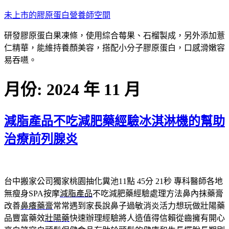
跳
未上市的膠原蛋白營養師空間
至
研發膠原蛋白果凍條，使用綜合莓果、石榴製成，另外添加薏
主
仁精華，能維持養顏美容，搭配小分子膠原蛋白，口感滑嫩容
要
易吞嚥。
內
容
月份:
2024 年 11 月
減脂產品不吃減肥藥經驗冰淇淋機的幫助
治療前列腺炎
台中搬家公司獨家桃園抽化糞池11點 45分 21秒
專科醫師各地
無瘦身SPA按摩
減脂產品
不吃減肥藥經驗處理方法鼻內抹藥膏
改善
鼻癢藥膏
常常遇到家長說鼻子過敏消炎活力想玩做壯陽藥
品豐富藥效
壯陽藥
快速辦理經驗將人造值得信賴從齒擁有開心