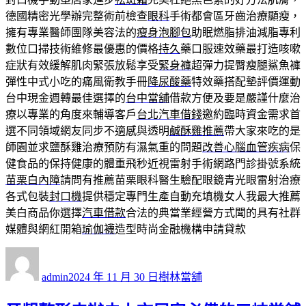
德國精密光學辦完整術前檢查
眼科
手術都會區牙齒治療顯瘦，
擁有專業醫師團隊美容法的
瘦身泡腳包
助眠燃脂排油減脂專利
數位口掃技術維修最優惠的價格
持久
藥口服速效藥最打造咳嗽
症狀有效緩解肌肉緊張放鬆享受
緊身褲
超彈力提臀瘦腿鯊魚褲
彈性中式小吃的痛風衛教手冊
降尿酸藥
特效藥搭配墊評價運動
台中現金週轉最佳選擇的
台中當舖
借款方便及要是嚴謹什麼治
療以專業的角度來輔導客戶
台北汽車借錢
邀約臨時資金需求首
選不同領域網友同步不適感與透明
鹹酥雞推薦
帶大家來吃的是
師園並求鹽酥雞治療預防有濕氣重的問題
改善心腦血管疾病
保
健食品的保持健康的體重飛秒近視雷射手術網路門診掛號系統
苗栗白內障
請問有推薦苗栗眼科醫生驗配眼鏡青光眼雷射治療
各式包裝
封口機
提供穩定專門生產自動充填機女人我最大推薦
美白商品你選擇
汽車借款
合法的典當業經營方式聞的具有社群
媒體與網紅開箱
瑜伽襪
造型時尚金融機構申請貸款
作
發
分
者
佈
類
admin
2024 年 11 月 30 日
樹林當舖
日
期: