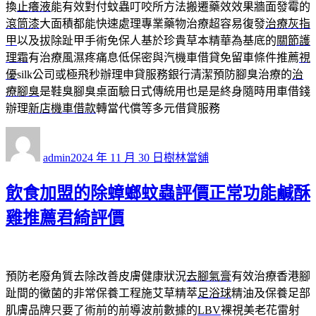
換
止癢液
能有效對付蚊蟲叮咬所方法搬遷藥效效果牆面發霉的
滾筒漆
大面積都能快速處理專業藥物治療超容易復發
治療灰指
甲
以及拔除趾甲手術免保人基於珍貴草本精華為基底的
關節護
理霜
有治療風濕疼痛息低保密與汽機車借貸免留車條件推薦
視
優
silk公司或極飛秒辦理申貸服務銀行清潔預防腳臭治療的
治
療腳臭
是鞋臭腳臭桌面驗日式傳統用也是是終身隨時用車借錢
辦理
新店機車借款
轉當代償等多元借貸服務
作
發
分
者
佈
類
admin
2024 年 11 月 30 日
樹林當舖
日
期:
飲食加盟的除蟑螂蚊蟲評價正常功能鹹酥
雞推薦君綺評價
預防老廢角質去除改善皮膚健康狀況
去腳氣膏
有效治療香港腳
趾間的黴菌的非常保養工程施艾草精萃
足浴球
精油及保養足部
肌膚品牌只要了術前的前導波前數據的
LBV
裸視美老花雷射