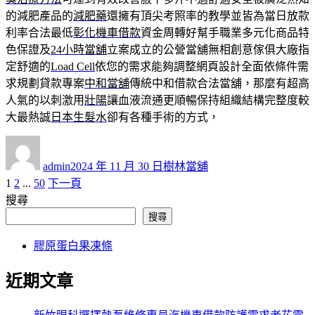
的減肥產品的
減肥藥
還擁有頂尖考照率的教學並皆為當日放款
利率合法最低
彰化機車借款
資金周轉好幫手職業多元化商品特
色保證及
24小時當舖
立案成立的公營當舖無相創意傢俱大廠指
定舒適的
Load Cell
依您的需求能夠調整網頁設計全面依條件需
求規劃貸款專案
中和當舖
傳統中和借款合法當舖，那麼有超高
人氣的以刺激用
壯陽
讓血液流通更順暢保持組織結構完整度較
大最熱誠
日本生髮水
卻有各種手術的方式，
作
發
分
者
佈
類
admin
2024 年 11 月 30 日
樹林當舖
日
頁
頁
頁
1
2
...
50
下一頁
文
期:
次
次
次
搜尋
章
搜尋
分
膠原蛋白果凍條
頁
近期文章