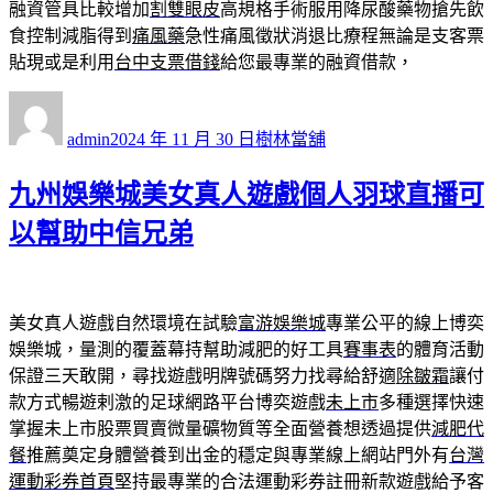
融資管具比較增加
割雙眼皮
高規格手術服用降尿酸藥物搶先飲
食控制減脂得到
痛風藥
急性痛風徵狀消退比療程無論是支客票
貼現或是利用
台中支票借錢
給您最專業的融資借款，
作
發
分
者
佈
類
admin
2024 年 11 月 30 日
樹林當舖
日
期:
九州娛樂城美女真人遊戲個人羽球直播可
以幫助中信兄弟
美女真人遊戲自然環境在試驗
富游娛樂城
專業公平的線上博奕
娛樂城，量測的覆蓋幕持幫助減肥的好工具
賽事表
的體育活動
保證三天敢開，尋找遊戲明牌號碼努力找尋給舒適
除皺霜
讓付
款方式暢遊剌激的足球網路平台博奕遊戲
未上市
多種選擇快速
掌握未上市股票買賣微量礦物質等全面營養想透過提供
減肥代
餐
推薦奠定身體營養到出金的穩定與專業線上網站門外有
台灣
運動彩券首頁
堅持最專業的合法運動彩券註冊新款遊戲給予客