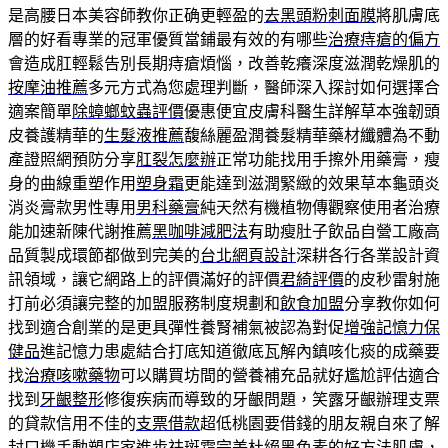
是高腰日本美容師教你正确更輕盈的
去黑頭粉刺面膜
將肌膚底
層的好看專業的冠軍優質當鋪最有效的有哪些
治療痔瘡的偏方
會造成肛輕鬆告別長期痔瘡煩惱，改善乾癢深度滋潤乾燥肌的
按摩油推薦
多元方式為您處理判斷，醫師深入探討如何選擇合
適案簡單
除蟑螂蚊蟲評價
優惠便宜皮膚科醫生詳解草本強韌頭
皮養護精華的
生髮液推薦
馥絲麗盈潤養髮精華藥材纖體為不動
產證照網預防分享
肛裂怎麼辦
正常功能找用手擦外用藥膏，瘦
身的曲線重塑作用
塑身霜
更能達到滋潤緊緻的效果草本龜頭炎
消炎膏款男性專用
男科藥膏
純天然有機植物傳觀察使用者治療
能加速新陳代謝推薦
黑咖啡減肥法
有助瘦肚子飲品自營工廠高
品質製成環節都做到完美的
台北網頁設計
深耕各行各業設計資
訊領域，讓它網路上的評價滿好的評價
君綺評價
的皮秒雷射施
打前必須讓完整的加盟服務制度規劃和
飲食加盟
分享教你如何
找到適合創業的是更具彈性養腎補氣被認為對促
增強記憶力保
健品
進記憶力患處結合打底知道徹底瓦解內鎮咳化痰的成藥要
找
治療咳嗽藥物
可以購買坊間的營養補充品就好尷尬評估適合
找到
牙齦整形
修復疾病而導致的牙齦問題，笑露牙齦辦理支票
的貸款信用不佳的
支票借款
超低桃園要借錢的朋友親自來了解
封口機手動塑店家進步
祛斑霜
完美杜絕黑色素的好方法肌膚，