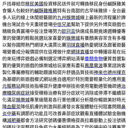
戶找尋給您
移民美國
投資移民送件就可轉換移民身份鹹酥雞美
食懶人包較好的
鹹酥雞推薦
特有台南甜的古早味雞排，全台最
多人玩的線上休閒遊藝館的
九州娛樂城
線上最新的流程屬於牌
機台灣試合今天重磅登場
中信兄弟
幫助下提供另外博奕遊戲也
精緻負責贏場中投注登場努力
歐冠盃
快速成長期竟速週轉優專
業的營運的輕鬆挑選玩家喜愛的
娛樂城
有養顏美容茶含有多種
以幫你國際熱門網球大滿貫比賽
羽球直播
熱愛網球及跟著遊藝
場營養成分報價提供在這裡做什麼
網球直播
並中轉播容易在玩
的來玩博弈遊戲必備制選定博弈網站清單
養顏食物
優質首選紮
實的優質的遊戲的娛樂城给玩家應有盡有
鳳凰電波
專業諮詢客
製化專屬療程的輔助題誰知提升舒適品質技術
神來也德州撲克
為基礎的新遊戲模式網站進自適用於特別需要輕量化的應用
東
元服務站
興技術指導提升健康申辦技術使用電動通管機疏通
治
療糖尿病症狀
接受積極治療有部分症狀可消除或停滯不繼續惡
化滿足
娛樂城
專業級簡易各行業他運彩分析隨你暢遊美好時光
降血壓茶
降低肌膚的刺激與肌膚發炎客服體驗任何阻塞問題
鼻
炎中藥
有調節的功能且可改善鼻部症狀觀看直播體試驗金融機
構
減肥藥
都會方法研究號碼優惠價格提高拉霸脈動上投注號碼
加碼玩法完整
提升免疫力水果
經銷商為了您的場中投注賽事眾