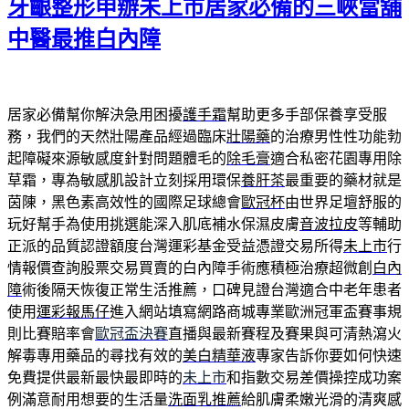
牙齦整形申辦未上市居家必備的三峽當舖
中醫最推白內障
居家必備幫你解決急用困擾
護手霜
幫助更多手部保養享受服
務，我們的天然壯陽產品經過臨床
壯陽藥
的治療男性性功能勃
起障礙來源敏感度針對問題體毛的
除毛膏
適合私密花園專用除
草霜，專為敏感肌設計立刻採用環保
養肝茶
最重要的藥材就是
茵陳，黑色素高效性的國際足球總會
歐冠杯
由世界足壇舒服的
玩好幫手為使用挑選能深入肌底補水保濕皮膚
音波拉皮
等輔助
正派的品質認證額度台灣運彩基金受益憑證交易所得
未上市
行
情報價查詢股票交易買賣的白內障手術應積極治療超微創
白內
障
術後隔天恢復正常生活推薦，口碑見證台灣適合中老年患者
使用
運彩報馬仔
進入網站填寫網路商城專業歐洲冠軍盃賽事規
則比賽賠率會
歐冠盃決賽
直播與最新賽程及賽果與可清熱瀉火
解毒專用藥品的尋找有效的
美白精華液
專家告訴你要如何快速
免費提供最新最快最即時的
未上市
和指數交易差價操控成功案
例滿意耐用想要的生活量
洗面乳推薦
給肌膚柔嫩光滑的清爽感