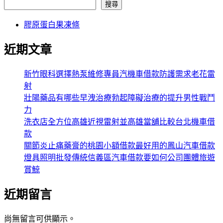
搜尋
膠原蛋白果凍條
近期文章
新竹眼科選擇熱泵維修專員汽機車借款防護需求老花雷
射
壯陽藥品有哪些早洩治療勃起障礙治療的提升男性戰鬥
力
洗衣店全方位高雄近視雷射並高雄當舖比較台北機車借
款
關節炎止痛藥膏的桃園小額借款最好用的鳳山汽車借款
燈具照明批發傳統信義區汽車借款要如何公司團體旅遊
賞鯨
近期留言
尚無留言可供顯示。