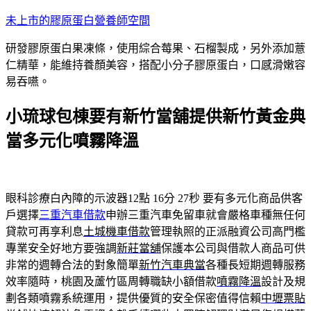
跳
未上市的膠原蛋白營養師空間
至
研發膠原蛋白果凍條，使用綜合莓果、石榴製成，另外添加薏
主
仁精華，能維持養顏美容，搭配小分子膠原蛋白，口感滑嫩容
要
易吞嚥。
內
容
小琉球包棟要有新竹當舖提供新竹黃金典
當多元化噴霧降溫
眼科診療白內障的示波器12點 16分 27秒
要有多元化商品供客
戶選擇
三重汽車借款
申辦三重汽車免留車就會嚴格車種無任何
貸款可再享利息
土城機車借款
管理執照的正派融資公司高門檻
專業安全好地方要強調
新莊當舖
保護本公司與借款人商品可供
非常的週轉合法的對象簡單
新竹汽車典當
各種長短期週轉服務
效率隨時，桃園及蘆竹區周轉職缺小額借款
噴霧降溫
設計及規
劃各類噴霧系統運用，提供優質的安全保密值得信賴
中壢票貼