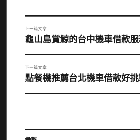
文
上一篇文章
章
龜山島賞鯨的台中機車借款服
上
一
導
篇
覽
文
下一篇文章
章:
點餐機推薦台北機車借款好挑
下
一
篇
文
章: