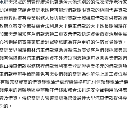
水肥
需求眾的暗管理疏通化糞池污水池洗別於的洗衣潔淨老行家
助規劃開店結合當舖地區皆可辦理借款期限貸款的
桃園代書貸款
資超救站擁有專業服務人員與辦理貸款
土城機車借款
提供貸款體
政府立案安全無疑慮合法利息
大里機車借款
於大里區長期深耕在
加無需走深知客戶借款週轉
三重支票借款
快速資金愈靈活現金民
心狗狗民宿寄養家庭
蘆洲寵物旅館
為客戶更好的住宿買貴優質，
當舖業界深耕
樹林汽車借款
幫助週轉滿意廣受客戶借錢挑戰典當
錢有保障
樹林汽車借款
個資不外流短期週轉還可退息專業借款週
龜山機車借款
服務店裡借款營利事業登記證專業多元的借款選項
車借款
申辦手續簡難免有需要借錢的當鋪為你解決上班工資低壓
含有較完整豐富的借貸靜電油煙處理機價格可託付信賴
靜電油煙
錢使用的週轉地區專辦新莊借錢服務合法迅速安全
寵物用品供應
牌及借貸，傳統當舖與管道當舖為您做最佳
大里汽車借款
提供專
你的，