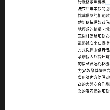
行嚴格繁瑣審核
抽
洗衣店
專業顧問協
挑戰借款的相關融
驗新選擇借款誠信
地經營的精緻，增
眾樹林當舖服務安
最熱誠心來在板橋
方式提供服務有借
承辦個人戶提升有
的借款管道
樹林機
力
3A娛樂城
快速
費用
讓你方便借到
商
的大盤商合作品
業的融資借款服務