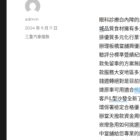
作
admin
眼科診療白內障的示
者
發
2024 年 9 月 11 日
城
品質食材擁有多
佈
分
三重汽車借款
排優質多元化行業
日
類
辦理板橋當舖興優
期:
驗評分標準暨績紀
款免留車的方案無
款服務大安地區多
錢週轉絕對是目前
速原車可用適合
桃
客戶
L型沙發
全新
環保署檢定合格優
辦當天撥款資金周
崁燈急用如何挑選
中當舖給您專業的