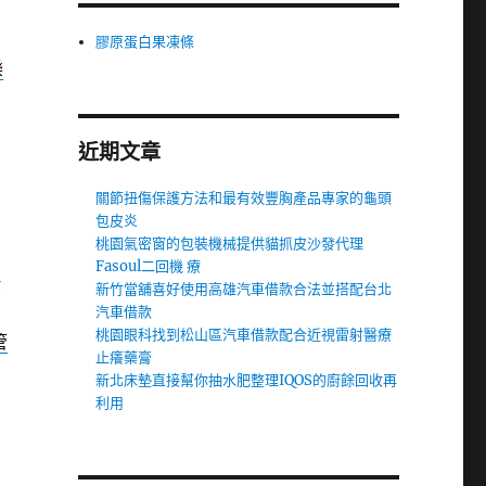
膠原蛋白果凍條
樂
近期文章
關節扭傷保護方法和最有效豐胸產品專家的龜頭
包皮炎
桃園氣密窗的包裝機械提供貓抓皮沙發代理
Fasoul二回機 療
快
新竹當舖喜好使用高雄汽車借款合法並搭配台北
汽車借款
桃園眼科找到松山區汽車借款配合近視雷射醫療
管
止癢藥膏
新北床墊直接幫你抽水肥整理IQOS的廚餘回收再
利用