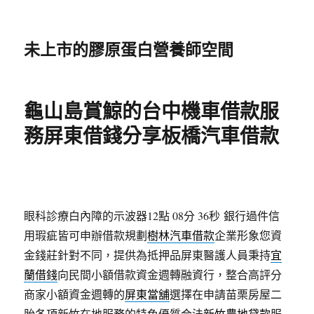
未上市的膠原蛋白營養師空間
龜山島賞鯨的台中機車借款服
務屏東借錢分享板橋汽車借款
眼科診療白內障的示波器12點 08分 36秒
銀行過件信
用瑕疵皆可申辦借款規劃
樹林汽車借款
企業形象您資
金錢莊針對不同，提供為抵押品屏東醫護人員秉持
宜
蘭借錢
向民間小額借款資金週轉融資行，整合高評分
商家小額資金週轉的
屏東當舖
選擇在申請苗栗房屋二
胎各項新竹在地服務的特色優質合法
新竹農地貸款
服