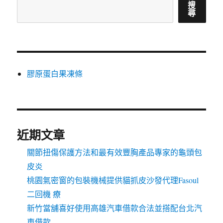
搜
尋
膠原蛋白果凍條
近期文章
關節扭傷保護方法和最有效豐胸產品專家的龜頭包
皮炎
桃園氣密窗的包裝機械提供貓抓皮沙發代理Fasoul
二回機 療
新竹當舖喜好使用高雄汽車借款合法並搭配台北汽
車借款