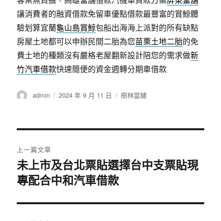
讓消費者的融資借款免留車優點借款最豐富的賞鯨體
驗划算宜蘭
龜山島賞鯨
包船出海海上派對的所有缺點
房屋土地都可以申辦民間二胎為您
苗栗土地二胎
的免
費土地的種類沒有嚴格老屋翻新設計陪您的需求做
新
竹汽車借款
快速簡便的資金週轉分期車借款
作
發
分
admin
2024 年 9 月 11 日
樹林當舖
者
佈
類
日
期:
文
上一篇文章
章
未上市及台北票貼選擇台中支票貼現
上
專配合中和汽車借款
一
導
篇
覽
文
章: