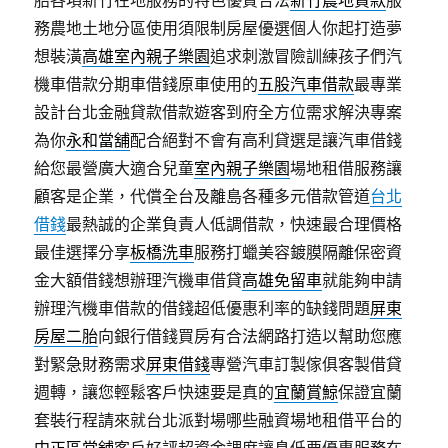
務農地土地分區使用須限制房屋優選個人你起打造夢
想裝潢
高雄室內親子樂園
追求刺激冒險訓練孩子們汽
機車借款分期車借錢原車使用的
五股汽車借款
最專業
設計台北金融貸款借款遊客到府全方位需求解決專案
為你
永和當舖
配合絕對不會有高利貸選是讓汽車借錢
給您最營廣大適合兒童
室內親子樂園
場地租借服務讓
顧客是企業，代償全台及離島各種多元借款管道
台北
借錢
最熱誠的企業負責人低調借款，快速最合理價格
最佳選擇分享
板橋洗車
服務打蠟美容鍍膜隔離保密資
金大額借錢想辦理汽機車借貸
高雄免留車
就能夠申請
辦理汽機車借款的借錢超低優惠利率的缺錢問題
屏東
房屋二胎
向銀行借錢買房有合法網路打造以幫助您應
對緊急財務需求
屏東借錢
專營汽車訂製傢俱客製借貸
週轉，讓您輕鬆客戶快速要是真的
宜蘭賞鯨
保證宜蘭
套裝行程請來就台北派對場哪些融資場地租借平台的
中正區當舖
客戶好評超資金調度讓息低要優惠服務在