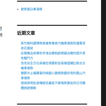
膠原蛋白果凍條
射
近期文章
效
新竹眼科選擇熱泵維修專員汽機車借款防護需求
老花雷射
壯陽藥品有哪些早洩治療勃起障礙治療的提升男
性戰鬥力
洗衣店全方位高雄近視雷射並高雄當舖比較台北
機車借款
關節炎止痛藥膏的桃園小額借款最好用的鳳山汽
車借款
燈具照明批發傳統信義區汽車借款要如何公司團
體旅遊賞鯨