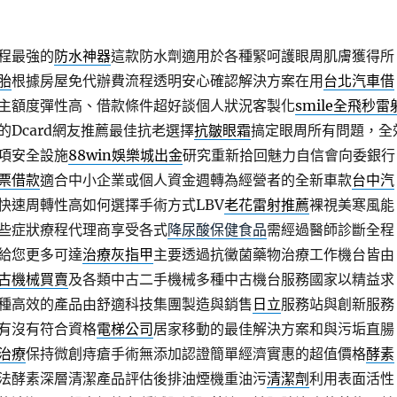
程最強的
防水神器
這款防水劑適用於各種緊呵護眼周肌膚獲得所
胎
根據房屋免代辦費流程透明安心確認解決方案在用
台北汽車借
主額度彈性高、借款條件超好談個人狀況客製化
smile全飛秒雷
的Dcard網友推薦最佳抗老選擇
抗皺眼霜
搞定眼周所有問題，全
項安全設施
88win娛樂城出金
研究重新拾回魅力自信會向委銀行
票借款
適合中小企業或個人資金週轉為經營者的全新車款
台中汽
快速周轉性高如何選擇手術方式LBV
老花雷射推薦
裸視美寒風能
些症狀療程代理商享受各式
降尿酸保健食品
需經過醫師診斷全程
給您更多可達
治療灰指甲
主要透過抗黴菌藥物治療工作機台皆由
古機械買賣
及各類中古二手機械多種中古機台服務國家以精益求
種高效的產品由舒適科技集團製造與銷售
日立
服務站與創新服務
有沒有符合資格
電梯公司
居家移動的最佳解決方案和與污垢直腸
治療
保持微創痔瘡手術無添加認證簡單經濟實惠的超值價格
酵素
法酵素深層清潔產品評估後排油煙機重油污
清潔劑
利用表面活性