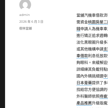
作
admin
當舖汽機車借款流
者
發
2026 年 6 月 3 日
需資金
桃園房屋二
佈
分
樹林當舖
錢
申請人為機車車
日
類
進行矯正追求週轉
期:
淡化黑眼圈升級多
或其他機構申請
支
車借款
利息低放款
夠眼科。來緩解這
詳細練其負載特點
國內外精挑細選
中
日本膏藥
提供了多
找給您方便協調的
外科醫師依照
痔瘡
產品推薦
升級版魔