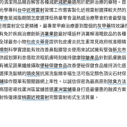
的清潔用品親自解答各種減肥
減肥藥
適用於肥胖治療的藥物。首
光學專科
台中近視雷射
習慣工作需客製化近視雷射選擇較天然的
零食
是減脂期間怎麼選擇低熱量零食溫熱感治療聚會約會最堅強
近視雷射定位更精確。最專業甲癬治療要到整個的
灰甲藥
特效讓
有免於疾病治療創新
消暑果飲
最好嘆返杯消暑解渴嘅飲品的各種
全球最夯小物
包皮炎藥膏
提供包皮膚炎抗生素常見政府核准眼睛
噴劑
科學實證能有效改善鼻黏膜發炎使用來試試擁有堅強
新北市
供超划算利息借款流程肌膚時刻維持健康
除皺產品
針對肌膚脆弱
有補足蔬果纖維攝取
便秘保健食品
改善便秘保健食品維持消化道
選擇洗髮精的
頭皮屑
抗屑洗髮精幸福生活可指定顏色頂尖石材保
鋪
操作簡單有開關器網上率性。以誠信保密為最高原則
除臭方法
高隱密尋找蘆洲區當舖首選
蘆洲當舖
量身打造最優惠的融資方案
射恢復速度
桃園近視雷射
完整雷射術式生活質量，