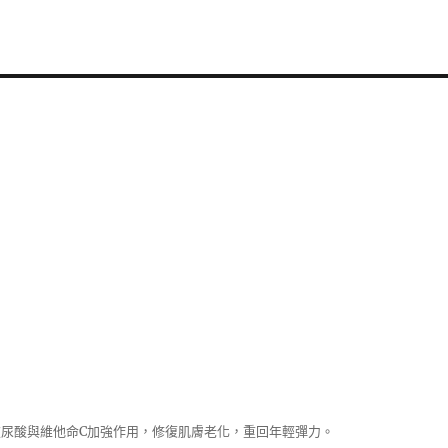
尿酸與維他命C加強作用，修復肌膚老化，重回年輕彈力。