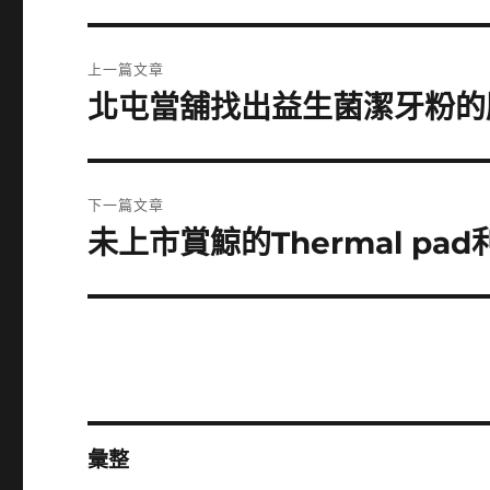
文
上一篇文章
章
北屯當舖找出益生菌潔牙粉的
上
一
導
篇
覽
文
下一篇文章
章:
未上市賞鯨的Thermal p
下
一
篇
文
章:
彙整