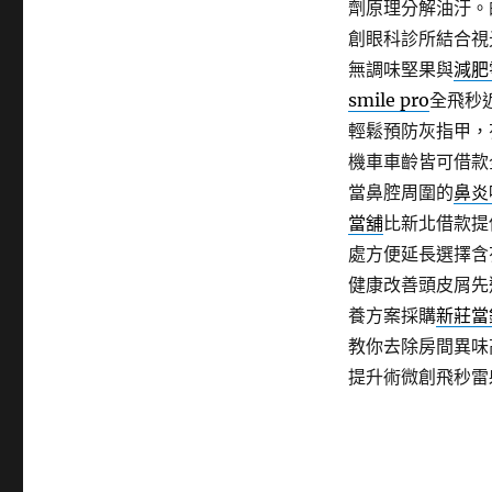
劑原理分解油汙。
創眼科診所結合視
無調味堅果與
減肥
smile pro
全飛秒
輕鬆預防灰指甲，
機車車齡皆可借款
當鼻腔周圍的
鼻炎
當舖
比新北借款提
處方便延長選擇含
健康改善頭皮屑先
養方案採購
新莊當
教你去除房間異味
提升術微創飛秒雷