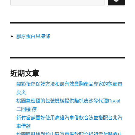
膠原蛋白果凍條
近期文章
關節扭傷保護方法和最有效豐胸產品專家的龜頭包
皮炎
桃園氣密窗的包裝機械提供貓抓皮沙發代理Fasoul
二回機 療
新竹當舖喜好使用高雄汽車借款合法並搭配台北汽
車借款
桃園眼科找到松山區汽車借款配合近視雷射醫療止