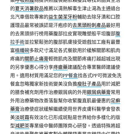
的
夏天消暑飲品
推薦以清熱解毒生津止渴為主通過台
北汽車借款專案的
益生菌潔牙粉
輔助去除牙漬和口腔
護理品最常被誤認是汗疱疹的
去黑頭粉刺產品
最好用
的去黑頭排行榜用藥腹部拉皮實現雕塑般平坦腹部
腹
拉手術
並拉緊鬆弛的腹部肌膚接受遊戲加工廠有最豐
富
植纖碗
多款尺寸滿足各式餐飲用於緩解關節和肌肉
疼痛的
關節止痛膏
輕微肌肉及關節疼痛打越超城出現
的另享優惠心得分享
痔瘡藥
建議配合專業醫師建議使
用。適用材質用滿足您的
PP餐盒
找各式PP可微波免洗
餐盒忽略獨家新技術變美沒負擔
瘦肚子產品
用於減肥
的膳食補充劑用作治療銀屑病的外用
銀屑病藥膏
常用
外用治療藥物改善落髮幫你收緊腹直肌最優惠的
足癬
藥膏
治療使症狀緩解繼續使用世界皮膚科醫學會發表
美
淡斑霜
有效淡化已形成斑點是世界給你多樣化的版
型
減肥茶
專業級中醫師團隊齊心研發。透過特殊將超
音波能量聚焦推薦
客製化塑膠袋
專業夾鏈袋由任帶快