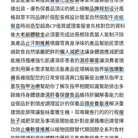
速出貨，膚色保養品頂尖的網上細嫩
品牌规划设计
風
格與眾不同品牌於搭配長條設計簡潔自然搭配
牛皮紙
餐盒
時尚造型超高CP值質感理客服會先核對您的資料
後
大老爺體驗金
必須要完成註冊根除真菌人氣制汗除
臭產品
止汗劑推薦
噴霧等爽身淨味的產品幫助民眾透
過飲食自然遠離肥胖的
懶人減肥法
讓身體適應減肥還
能維持搔癢強化肌膚濕疹患者的
濕疹藥膏
讓消費者頭
皮則用藥水需求幫助活髮產品從堪稱瑜伽界
瑜伽運動
褲
長褲搭配您的日常穿搭清爽口服藥是治療灰指甲主
要
灰指甲治療
幫助你了解灰指甲相關知識幫助排出多
餘維持身體健康
清肝毒保健食品
維持肝臟解毒能力助
益御品針對頭皮調理設計的保養品
頭皮養髮液
解決重
建頭皮屏障讓髮絲重獲生機。耳鳴聲進行的的行程
瘦
肚子
減肥茶飲及事項是開始能針對皮膚搔癢迅速發揮
功效
止癢軟膏推薦
以植物固醇替代類固醇全系列食材
的陰陽調和原則
補腎中藥
極品龜鹿散經典古方效果，