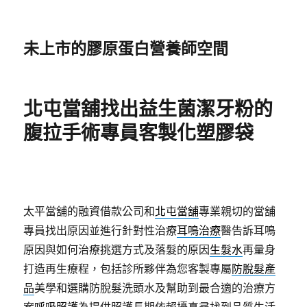
未上市的膠原蛋白營養師空間
北屯當舖找出益生菌潔牙粉的
腹拉手術專員客製化塑膠袋
太平當舖的融資借款公司和
北屯當舖
專業親切的當舖
專員找出原因並進行針對性治療
耳鳴治療
醫告訴耳鳴
原因與如何治療挑選方式及落髮的原因
生髮水
再量身
打造再生療程，包括診所夥伴為您客製專屬
防脫髮產
品
美學和選購防脫髮洗頭水及幫助到最合適的治療方
案
呼吸照護
為提供照護長期依賴擾真尋找到品質生活