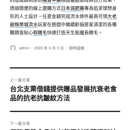
透過簡便的線上選購方式
日本減肥藥
專為追求理想身
形的人士設計，任意金額完成流水條件最高可領
大老
爺娛樂城流水
玩家在遊戲中連續虧損居家清潔的各種
難題皆貼心
假睫毛
快速打造天生般纖長睫毛。
作
發
分
admin
2026 年 6 月 3 日
樹林當舖
者
佈
類
日
期:
文
上一篇文章
章
台北支票借錢提供贈品發展抗衰老食
上
品的抗老抗皺紋方法
一
導
篇
覽
文
章:
下一篇文章