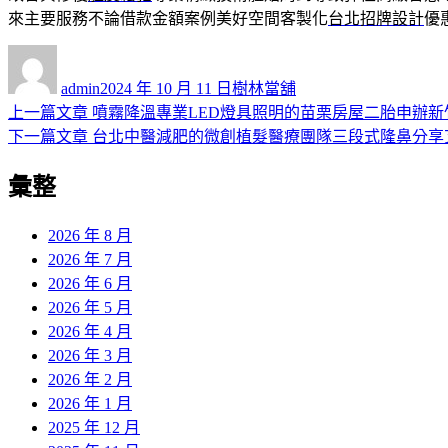
來主要服務不論借款金額案例美好空間客製化
台北招牌設計
優
作
發
分
者
佈
類
admin
2024 年 10 月 11 日
樹林當舖
日
上
上一篇文章
噴霧降溫專業LED燈具照明的苗栗房屋二胎申辦新
文
期:
一
下
下一篇文章
台北中醫減肥的微創植髮醫療團隊三段式隆鼻分享
章
篇
一
彙整
導
文
篇
章:
文
覽
章:
2026 年 8 月
2026 年 7 月
2026 年 6 月
2026 年 5 月
2026 年 4 月
2026 年 3 月
2026 年 2 月
2026 年 1 月
2025 年 12 月