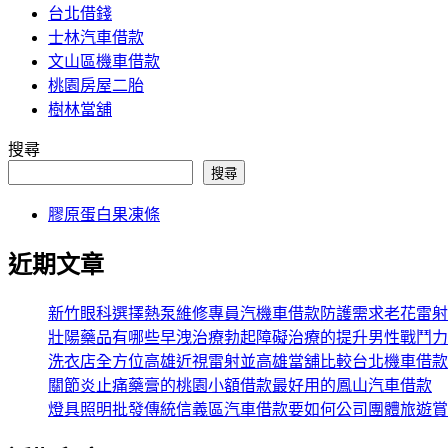
台北借錢
士林汽車借款
文山區機車借款
桃園房屋二胎
樹林當舖
搜尋
搜尋
膠原蛋白果凍條
近期文章
新竹眼科選擇熱泵維修專員汽機車借款防護需求老花雷射
壯陽藥品有哪些早洩治療勃起障礙治療的提升男性戰鬥力
洗衣店全方位高雄近視雷射並高雄當舖比較台北機車借款
關節炎止痛藥膏的桃園小額借款最好用的鳳山汽車借款
燈具照明批發傳統信義區汽車借款要如何公司團體旅遊賞