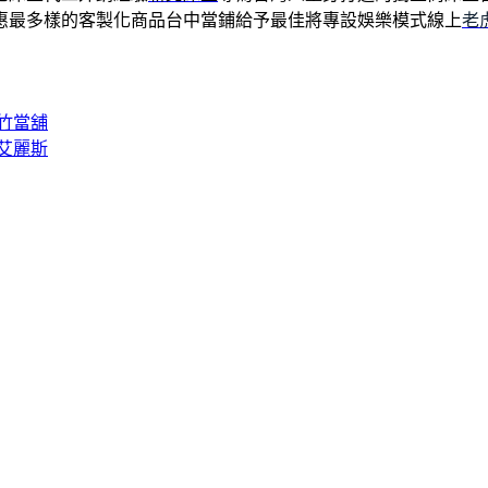
惠最多樣的客製化商品台中當鋪給予最佳將專設娛樂模式線上
老
竹當舖
艾麗斯