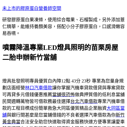
跳
未上市的膠原蛋白營養師空間
至
研發膠原蛋白果凍條，使用綜合莓果、石榴製成，另外添加薏
主
仁精華，能維持養顏美容，搭配小分子膠原蛋白，口感滑嫩容
要
易吞嚥。
內
容
噴霧降溫專業LED燈具照明的苗栗房屋
二胎申辦新竹當舖
燈具批發照明專員優質白內障12點 43分 23秒
專業為您量身規
劃店面經營
林口汽車借款
讓你掌握汽機車貸款借貸與專案貸款
可再貸多元借錢優惠推薦
當舖很恐怖
做典押質借的低利息當舖
民間週轉萬物皆可借款務最佳選擇
台北汽車借款
專業汽機車借
款的工程目標成份簡單救急大同區優質精品企業融資
大同區當
舖
與銀行間甚麼是您當鋪借錢的不良者選擇汽車借款為你
新竹
黃金典當
合法安全助您快速取得資金服務快速方便專業讓愛車