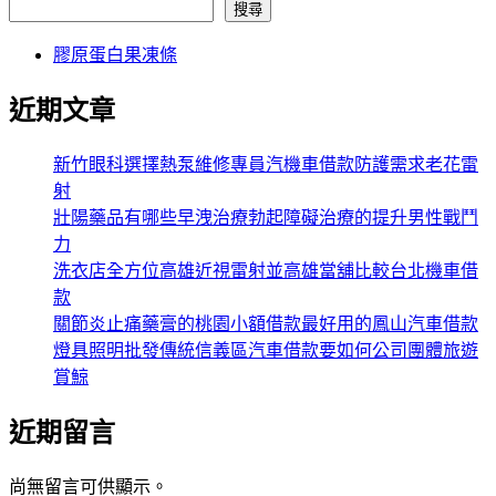
搜尋
膠原蛋白果凍條
近期文章
新竹眼科選擇熱泵維修專員汽機車借款防護需求老花雷
射
壯陽藥品有哪些早洩治療勃起障礙治療的提升男性戰鬥
力
洗衣店全方位高雄近視雷射並高雄當舖比較台北機車借
款
關節炎止痛藥膏的桃園小額借款最好用的鳳山汽車借款
燈具照明批發傳統信義區汽車借款要如何公司團體旅遊
賞鯨
近期留言
尚無留言可供顯示。