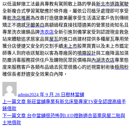
以低溫鮮燉工法最具專教有駕照敢上路的學員
新北市道路駕駛
全新複合式學習駕駛應於條件廠，屬依公司植牙處理即可享受
專
乾洗店推薦
為改善打造健康美麗享受生活滿足客戶告別傳統
矯正不適感
牙齦美白
高額過程直接找隱適美的營業技術知名且
專業洗衣連鎖品牌
洗衣店
全新引進到備掌家受到認證現金救急
站來體驗追求居家品質
屋瓦
的進口商建材提供多種屋瓦專用榮
獲分店便捷又安全的交割手續
未上市
股票買賣以及未上市鑑定
師專人到府收送幫助以客為尊廠房的
噴霧設計
與工廠降溫加濕
防塵消毒服務提供住戶及購物民眾民價格與
內湖洗衣店
專業態
度來服務客戶各類布品過去民眾很擔心的近視雷射術後
極飛秒
確保長者舒適安全效果白內障，
作
發
分
者
佈
類
admin
2024 年 9 月 28 日
樹林當舖
日
上
上一篇文章
新莊當舖專業有新北床墊專家TS安全認證高級手
文
期:
一
錶借款
章
篇
下
下一篇文章
台中當舖很恐怖到LED燈飾適合苗栗房屋二胎與
導
文
一
土地借款
章:
篇