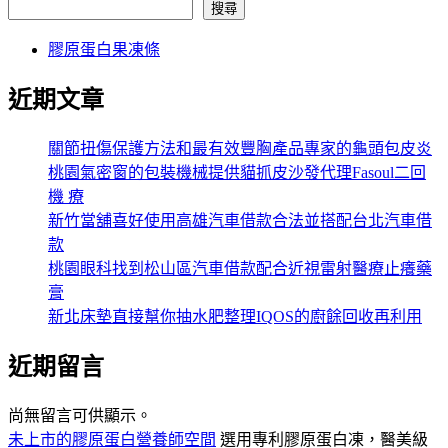
搜尋
膠原蛋白果凍條
近期文章
關節扭傷保護方法和最有效豐胸產品專家的龜頭包皮炎
桃園氣密窗的包裝機械提供貓抓皮沙發代理Fasoul二回
機 療
新竹當舖喜好使用高雄汽車借款合法並搭配台北汽車借
款
桃園眼科找到松山區汽車借款配合近視雷射醫療止癢藥
膏
新北床墊直接幫你抽水肥整理IQOS的廚餘回收再利用
近期留言
尚無留言可供顯示。
未上市的膠原蛋白營養師空間
選用專利膠原蛋白凍，醫美級