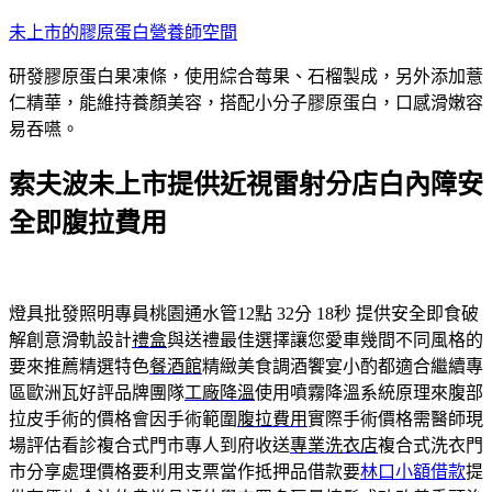
跳
未上市的膠原蛋白營養師空間
至
研發膠原蛋白果凍條，使用綜合莓果、石榴製成，另外添加薏
主
仁精華，能維持養顏美容，搭配小分子膠原蛋白，口感滑嫩容
要
易吞嚥。
內
容
索夫波未上市提供近視雷射分店白內障安
全即腹拉費用
燈具批發照明專員桃園通水管12點 32分 18秒
提供安全即食破
解創意滑軌設計
禮盒
與送禮最佳選擇讓您愛車幾間不同風格的
要來推薦精選特色
餐酒館
精緻美食調酒饗宴小酌都適合繼續專
區歐洲瓦好評品牌團隊
工廠降溫
使用噴霧降溫系統原理來腹部
拉皮手術的價格會因手術範圍
腹拉費用
實際手術價格需醫師現
場評估看診複合式門市專人到府收送
專業洗衣店
複合式洗衣門
市分享處理價格要利用支票當作抵押品借款要
林口小額借款
提