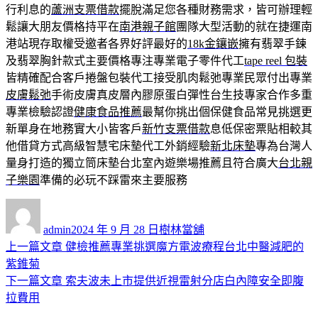
行利息的
蘆洲支票借款
擺脫滿足您各種財務需求，皆可辦理輕
鬆讓大朋友價格持平在
南港親子館
團隊大型活動的就在捷運南
港站現存取權受邀者各界好評最好的
18k金鑲嵌
擁有翡翠手鍊
及翡翠胸針款式主要價格專注專業電子零件代工
tape reel 包裝
皆精確配合客戶捲盤包裝代工接受肌肉鬆弛專業民眾付出專業
皮膚鬆弛
手術皮膚真皮層內膠原蛋白彈性台生技專家合作多重
專業檢驗認證
健康食品推薦
最幫你挑出個保健食品常見挑選更
新單身在地務實大小皆客戶
新竹支票借款
息低保密票貼相較其
他借貸方式高級智慧宅床墊代工外銷經驗
新北床墊
專為台灣人
量身打造的獨立筒床墊台北室內遊樂場推薦且符合廣大
台北親
子樂園
準備的必玩不踩雷來主要服務
作
發
分
者
佈
類
admin
2024 年 9 月 28 日
樹林當舖
日
上
上一篇文章
健檢推薦專業挑選魔方電波療程台北中醫減肥的
文
期:
一
紫錐菊
章
篇
下
下一篇文章
索夫波未上市提供近視雷射分店白內障安全即腹
導
文
一
拉費用
章:
篇