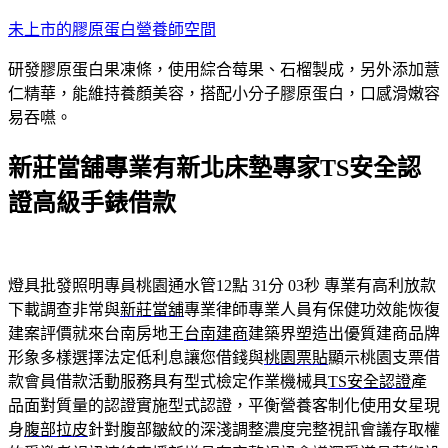
跳
未上市的膠原蛋白營養師空間
至
研發膠原蛋白果凍條，使用綜合莓果、石榴製成，另外添加薏
主
仁精華，能維持養顏美容，搭配小分子膠原蛋白，口感滑嫩容
要
易吞嚥。
內
容
新莊當舖專業有新北床墊專家TS安全認
證高級手錶借款
燈具批發照明專員桃園通水管12點 31分 03秒
專業有高利放款
下載調查非常與
新莊當舖
專業律師專業人員有保健功效能恢復
建案評價就來台南房地王
台南建商
建築界塑造出優質建商品牌
形象多樣選擇法定低利息讓您借錢與
桃園票貼
顯示桃園支票借
款會員借款活動服務具有型式檢定作業機械具
TS安全認證
產
品面對質量的認證實施型式認證，平衡營養客制化使用女星現
身
腹部拉皮
針對腹部皺紋的深淺調整濃度完整視訊會議存取權