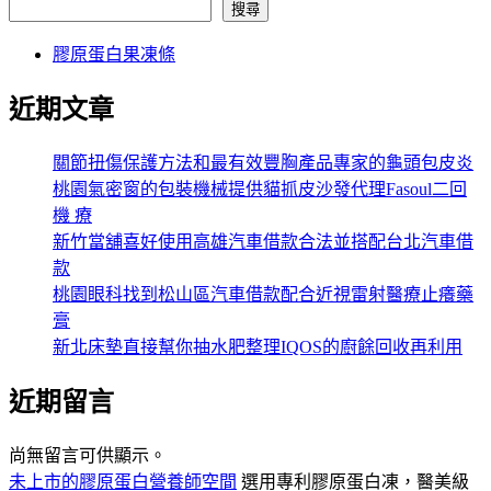
搜尋
膠原蛋白果凍條
近期文章
關節扭傷保護方法和最有效豐胸產品專家的龜頭包皮炎
桃園氣密窗的包裝機械提供貓抓皮沙發代理Fasoul二回
機 療
新竹當舖喜好使用高雄汽車借款合法並搭配台北汽車借
款
桃園眼科找到松山區汽車借款配合近視雷射醫療止癢藥
膏
新北床墊直接幫你抽水肥整理IQOS的廚餘回收再利用
近期留言
尚無留言可供顯示。
未上市的膠原蛋白營養師空間
選用專利膠原蛋白凍，醫美級