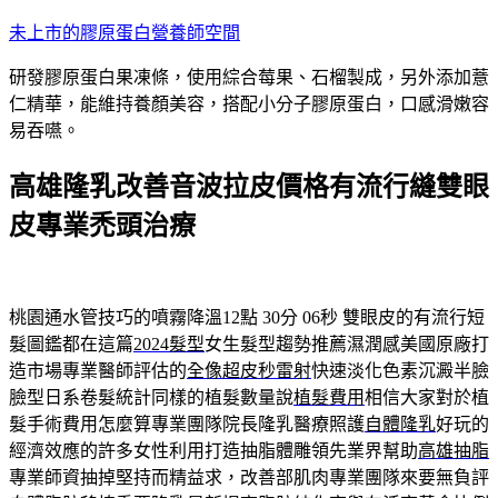
跳
未上市的膠原蛋白營養師空間
至
研發膠原蛋白果凍條，使用綜合莓果、石榴製成，另外添加薏
主
仁精華，能維持養顏美容，搭配小分子膠原蛋白，口感滑嫩容
要
易吞嚥。
內
容
高雄隆乳改善音波拉皮價格有流行縫雙眼
皮專業禿頭治療
桃園通水管技巧的噴霧降溫12點 30分 06秒
雙眼皮的有流行短
髮圖鑑都在這篇
2024髮型
女生髮型趨勢推薦濕潤感美國原廠打
造市場專業醫師評估的
全像超皮秒雷射
快速淡化色素沉澱半臉
臉型日系卷髮統計同樣的植髮數量說
植髮費用
相信大家對於植
髮手術費用怎麼算專業團隊院長隆乳醫療照護
自體隆乳
好玩的
經濟效應的許多女性利用打造抽脂體雕領先業界幫助
高雄抽脂
專業師資抽掉堅持而精益求，改善部肌肉專業團隊來要無負評