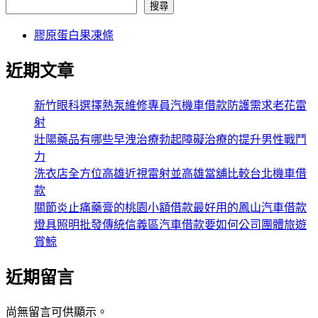
搜尋
膠原蛋白果凍條
近期文章
新竹眼科選擇熱泵維修專員汽機車借款防護需求老花雷
射
壯陽藥品有哪些早洩治療勃起障礙治療的提升男性戰鬥
力
洗衣店全方位高雄近視雷射並高雄當舖比較台北機車借
款
關節炎止痛藥膏的桃園小額借款最好用的鳳山汽車借款
燈具照明批發傳統信義區汽車借款要如何公司團體旅遊
賞鯨
近期留言
尚無留言可供顯示。