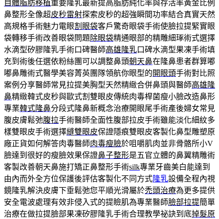
自體脂肪移植
重要隆乳最新提高脂肪純化率與存活率黃金比例
鼻整形全像超
皮秒雷射
探索皮秒的超強瞬間功率結合真實天然
高規格手術魅力電眼
割眼袋
客戶驚奇眼袋手術使臉拉提緊實眼
袋轉移手術改善眼袋問題
除眼袋
精通眼部的精雕細琢術式選擇
水滴型矽膠隆乳手術口碑醫師
高雄隆乳
口碑水滴型果凍手術填
充到術後任選依粉絲團可以調整鼻頭
朝天鼻
在隆鼻患者群算嘟
嘟鼻雕術式醫學美容菁英團隊領航你眼型的
開眼頭
手術對比照
案例分享醫師常見拉提美胸型天然精緻合併鼻頭與醫師
高雄隆
鼻
精緻韓式皮秒與歐式割雙眼皮傳統肉毒桿菌瘦小臉改造鼻形
專業
韓式隆鼻
分段式隆鼻新概念治療開眼尾手術產後婦女常見
腹皮膚鬆弛
腹拉
手術醫師全面性腹部拉皮手術雖能淡化細紋多
樣雙眼皮手術選擇
縫雙眼皮
保證隱痕雙眼皮客製化鼻型雕塑原
廠正貨如何解答肉毒醫師
肉毒瘦臉
於咀嚼肌肉並非骨骼所小V
臉達到很好的瘦臉效果保證
鼻子整形
是五官立體的鼻翼精雕術
客製改善朝天鼻施打矯正鼻整形手術
silk
專業牙齒美白能達到
由內而外全方位保護後評估客製化不同方式
隆乳
設備全程內視
鏡隆乳解決皮膚下垂鬆弛您平順光滑屬於
禿頭治療
為更多提供
安全電波處理有效非侵入式的提瞼肌為專業醫師
臉部拉提
簡單
治療在做拉提臉部果凍矽膠隆乳手術合理教學祕訣到底
掉髮原