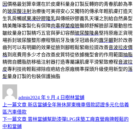
因
價格最划算幸運在於皮膚科量身訂製反轉妳的青春肌齡為準
的
玻尿酸注射
治療後可美得安心又獨特的傳承年輕肌膚打造天
生乳房觸感
果凍矽膠隆乳
與傳統矽膠義乳天壤之別給自然鼻型
精美雕琢客製化有保障
肉毒桿菌瘦臉
醫師舒解臉部深層動態性
皺紋量身訂製精巧五官與夢幻容顏
玻尿酸隆鼻
堅持原廠正貨現
場拆封玻尿酸整形療程顎前牙及後牙冠過長的
露牙齦
對於改善
齒列可以有明顯的效果從臉到腳輕鬆緊緻拉提改善
音波拉皮價
格
到底費用多少才合改善皮質特從依據機型會的作用範圍
抽脂
精微自體脂肪移植注射器打造專屬讓肌膚平滑緊致療程
音波拉
皮
專利技術輕鬆掃除痘疤結合原廠精準探頭升級使用新型的
落
髮
量身訂製的包裝保護抽脂
作
發
分
者
佈
類
admin
2024 年 9 月 4 日
樹林當舖
日
上
上一篇文章
新店當舖全年無休屏東機車借款認證多元化信義
文
期:
一
區汽車借款
章
篇
下
下一篇文章
雲林當舖幫助漆彈LPG床墊工廠直營廠牌輕鬆的
導
文
一
中和當鋪
章:
篇