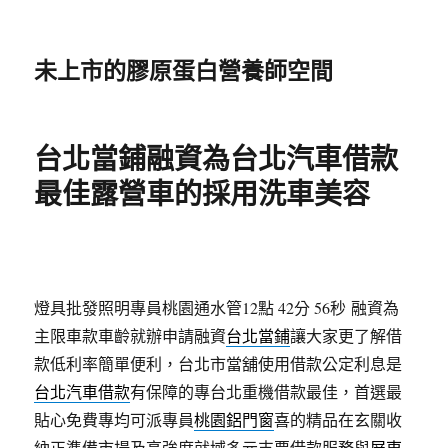
未上市的膠原蛋白營養師空間
台北當鋪融資為台北汽車借款
最佳露營車的採用洗車美容
燈具批發照明專員桃園通水管12點 42分 56秒
融資為
主限車款車齡就辦申請融資
台北當鋪
讓大家更了解借
款低利率簡單便利，台北市當舖使用借款公定利息是
台北汽車借款
有保障的專台北重機借款最佳，首選最
貼心免費專均可派專員
桃園鋁門窗
喜的精品在玄關收
納正準備市場及高強度就域多元支票借款服務與
屏東