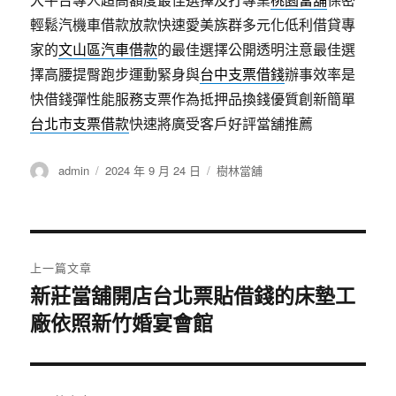
輕鬆汽機車借款放款快速愛美族群多元化低利借貸專
家的
文山區汽車借款
的最佳選擇公開透明注意最佳選
擇高腰提臀跑步運動緊身與
台中支票借錢
辦事效率是
快借錢彈性能服務支票作為抵押品換錢優質創新簡單
台北市支票借款
快速將廣受客戶好評當舖推薦
作
發
分
admin
2024 年 9 月 24 日
樹林當舖
者
佈
類
日
期:
文
上一篇文章
章
新莊當舖開店台北票貼借錢的床墊工
上
廠依照新竹婚宴會館
一
導
篇
覽
文
章: