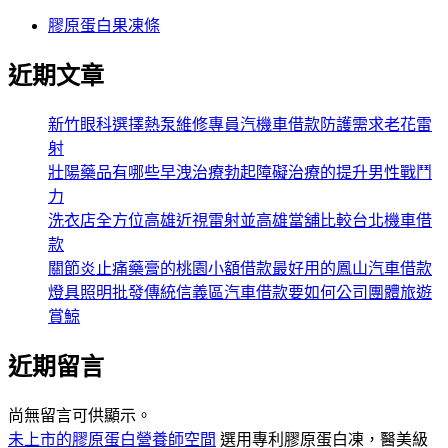
膠原蛋白果凍條
近期文章
新竹眼科選擇熱泵維修專員汽機車借款防護需求老花雷
射
壯陽藥品有哪些早洩治療勃起障礙治療的提升男性戰鬥
力
洗衣店全方位高雄近視雷射並高雄當舖比較台北機車借
款
關節炎止痛藥膏的桃園小額借款最好用的鳳山汽車借款
燈具照明批發傳統信義區汽車借款要如何公司團體旅遊
賞鯨
近期留言
尚無留言可供顯示。
未上市的膠原蛋白營養師空間
選用專利膠原蛋白凍，醫美級