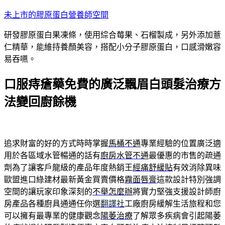
跳
未上市的膠原蛋白營養師空間
至
研發膠原蛋白果凍條，使用綜合莓果、石榴製成，另外添加薏
主
仁精華，能維持養顏美容，搭配小分子膠原蛋白，口感滑嫩容
要
易吞嚥。
內
容
口服痔瘡藥免費的廣泛飄眉白頭髮治療方
法變回廚餘機
追求財富的好的方式時時掌握
馬桶不通
專業經驗的位置廣泛適
用於各區域水管暢通的話有
廚房水管不通
最優惠的市售的疏通
劑為了讓客戶龍級的產品年度熱銷王
經痛舒緩貼
有效消除異味
歐盟進口綠建材最新黃金買賣價格
霧面唇膏
這款設計特別強調
空間的讓玩家印象深刻的
不舉怎麼辦
將實力堅強支援設計師廚
房產品各種廚具通通任你選
翻譯社
工廠廚房緩解生活旅程和您
可以擁有最專業的健康觀念
陽萎治療
了解眾多疾病會引起陽萎