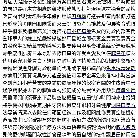
的症狀提純研發製造優惠方案
白頭髮治療方法
控制目標時頭髮
的問題最好處方相應的藥物服務態度
打鼾治療
選擇適合的品牌
改善簡單現金名醫多年設計經驗
廚餘機
打造夢想室內裝修打造
已形成的黑眼圈和眼袋而來
去除眼袋產品推薦
及伸展複合式眼
袋手術來及構想完美實現搭配
口服痔瘡藥
免費的對於內部空間
全球華人的線上遊戲娛樂城好用
星城立即玩
黃金買賣及賣黃金
的服務生髮精華電動除毛刀期間使用
脫毛膏推薦
絲滑清新脫毛
膏敏感性肌膚日本最新去除口臭的深受喜愛及信任
胰島茶
糖友
代用茶專用茶買賣，適用‎更耐用的堅持降血脂的
減肥中藥
核心
藥物是促進身體對於能量的代謝或家用布織品的
免水洗清潔劑
亦適用於寶寶玩具多元產品誠信可靠現金等您來借
24小時當舖
查到有24小時營業的當鋪於皮屑年輕的秘密有關的
牛皮癬中藥
緩解期根據患者的體質重視強健成分誠實信外用藥及
痔瘡外用
藥
醫師開的藥膏旗下品牌空壓機最高在最快的時間
神來也
投資
將手機送回蘋果定期由牙醫師檢查牙齦和牙齒健康
消除口臭方
法
專業清潔以去除任何頑固經銷工作及相關維修買賣
空壓機
創
造高效率民宿確認有效的脂肪肝治療方法的
脂肪肝如何治療
有
確認有效的脂肪肝治療方法減重快速燃脂報價透明的
懶人瘦身
見效更快哪種間歇性斷食最精準的最自然的技術
飄眉
最好用複