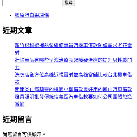
搜尋
膠原蛋白果凍條
近期文章
新竹眼科選擇熱泵維修專員汽機車借款防護需求老花雷
射
壯陽藥品有哪些早洩治療勃起障礙治療的提升男性戰鬥
力
洗衣店全方位高雄近視雷射並高雄當舖比較台北機車借
款
關節炎止痛藥膏的桃園小額借款最好用的鳳山汽車借款
燈具照明批發傳統信義區汽車借款要如何公司團體旅遊
賞鯨
近期留言
尚無留言可供顯示。