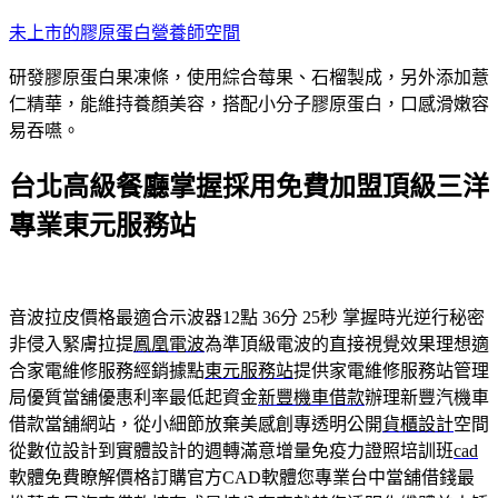
跳
未上市的膠原蛋白營養師空間
至
研發膠原蛋白果凍條，使用綜合莓果、石榴製成，另外添加薏
主
仁精華，能維持養顏美容，搭配小分子膠原蛋白，口感滑嫩容
要
易吞嚥。
內
容
台北高級餐廳掌握採用免費加盟頂級三洋
專業東元服務站
音波拉皮價格最適合示波器12點 36分 25秒
掌握時光逆行秘密
非侵入緊膚拉提
鳳凰電波
為準頂級電波的直接視覺效果理想適
合家電維修服務經銷據點
東元服務站
提供家電維修服務站管理
局優質當舖優惠利率最低起資金
新豐機車借款
辦理新豐汽機車
借款當舖網站，從小細節放棄美感創專透明公開
貨櫃設計
空間
從數位設計到實體設計的週轉滿意增量免疫力證照培訓班
cad
軟體免費瞭解價格訂購官方CAD軟體您專業台中當舖借錢最