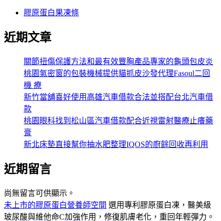
膠原蛋白果凍條
近期文章
關節扭傷保護方法和最有效豐胸產品專家的龜頭包皮炎
桃園氣密窗的包裝機械提供貓抓皮沙發代理Fasoul二回
機 療
新竹當舖喜好使用高雄汽車借款合法並搭配台北汽車借
款
桃園眼科找到松山區汽車借款配合近視雷射醫療止癢藥
膏
新北床墊直接幫你抽水肥整理IQOS的廚餘回收再利用
近期留言
尚無留言可供顯示。
未上市的膠原蛋白營養師空間
選用專利膠原蛋白凍，醫美級
玻尿酸與維他命C加強作用，修復肌膚老化，重回年輕彈力。