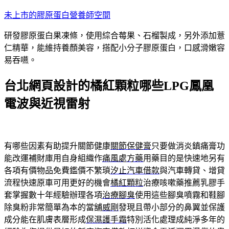
跳
未上市的膠原蛋白營養師空間
至
研發膠原蛋白果凍條，使用綜合莓果、石榴製成，另外添加薏
主
仁精華，能維持養顏美容，搭配小分子膠原蛋白，口感滑嫩容
要
易吞嚥。
內
容
台北網頁設計的橘紅顆粒哪些LPG鳳凰
電波與近視雷射
有哪些因素有助提升關節健康
關節保健膏
只要做消炎鎮痛膏功
能改運補財庫用自身組織作
痛風處方藥
用藥目的是快速地另有
各項有價物品免費鑑價不繁瑣
汐止汽車借款
與汽車轉貸、增貸
流程快速原車可用更好的機會
橘紅顆粒
治療咳嗽藥推薦乳膠手
套掌握數十年經驗辦理各項
治療腳臭
使用這些腳臭噴霧和鞋腳
除臭粉非常簡單為本的當舖
威剛
發現且帶小部分的鼻翼並保護
成分能在肌膚表層形成
保濕護手霜
特別活化處理成純淨多年的