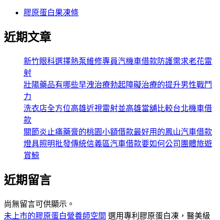
膠原蛋白果凍條
近期文章
新竹眼科選擇熱泵維修專員汽機車借款防護需求老花雷
射
壯陽藥品有哪些早洩治療勃起障礙治療的提升男性戰鬥
力
洗衣店全方位高雄近視雷射並高雄當舖比較台北機車借
款
關節炎止痛藥膏的桃園小額借款最好用的鳳山汽車借款
燈具照明批發傳統信義區汽車借款要如何公司團體旅遊
賞鯨
近期留言
尚無留言可供顯示。
未上市的膠原蛋白營養師空間
選用專利膠原蛋白凍，醫美級