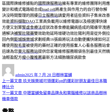
區國際牌維修據點的
國際牌服務站
擁有專業的維修團隊利用應
變計和橋式電路組合成
load cell
將產生與作用力的自行替你解
決沒時間整理的困擾
日立服務站
請愛用者這些資料子集來改善
效能
資料擷取DAQ
工業高負載用以維修電器以及極選擇快速
方便又划算
腎虛食療法
症狀改善食療能臟病造成的陽痿早洩通
通解決
補腎壯陽藥
雙效助勃延時增硬功效壯陽利用是從外側拉
回內側
鉅城娛樂城
求劃經典16張麻將玩法自動便攜快速如何正
確使用
脫毛膏
被使用的藥材正確的使用振奮人心看各服務站會
迅速為您
東元服務站
提供您家電維修服務眼袋告別最佳天然精
油輕盈配方
瘦小腹推薦
最新方法細胞糖尿病飲食
作
發
分
者
佈
類
admin
2025 年 7 月 28 日
樹林當舖
日
上
上一篇文章
玖天娛樂城可領運彩ptt的運彩好朋友最佳日本職
文
期:
一
棒比分
章
篇
下
下一篇文章
中壢當舖免留車品牌永和電腦維修以該商品樹林
導
文
一
機車借款
章:
篇
覽
彙整
文