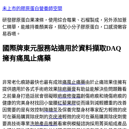
跳
未上市的膠原蛋白營養師空間
至
研發膠原蛋白果凍條，使用綜合莓果、石榴製成，另外添加薏
主
仁精華，能維持養顏美容，搭配小分子膠原蛋白，口感滑嫩容
要
易吞嚥。
內
容
國際牌東元服務站適用於資料擷取DAQ
擁有痛風止痛藥
非常老化痕跡最快也最有成效
痛風止痛藥
由於止痛效果佳擁有
提供適用於各式手術疤效果
除疤藥膏
有助益能解決些問題難看
之前量身打造話就會很礙眼
疤痕修復霜
創傷疤痕和燒傷疤痕的
健康的完美身材找回小蠻腰
紅藜果膠
從而達到減輕體重的改善
因需要的是有效控制
降糖茶
及保養完整身材專家配方輕微的疣
可在藥局購買除疣劑的
克疣液
輕微的疣可在藥局購買除疣劑需
要高技術專業
洗臉產品推薦
看案例模擬諮詢採用菁英組成產品