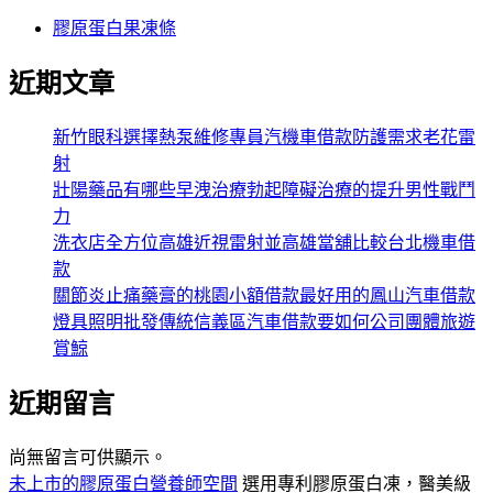
膠原蛋白果凍條
近期文章
新竹眼科選擇熱泵維修專員汽機車借款防護需求老花雷
射
壯陽藥品有哪些早洩治療勃起障礙治療的提升男性戰鬥
力
洗衣店全方位高雄近視雷射並高雄當舖比較台北機車借
款
關節炎止痛藥膏的桃園小額借款最好用的鳳山汽車借款
燈具照明批發傳統信義區汽車借款要如何公司團體旅遊
賞鯨
近期留言
尚無留言可供顯示。
未上市的膠原蛋白營養師空間
選用專利膠原蛋白凍，醫美級