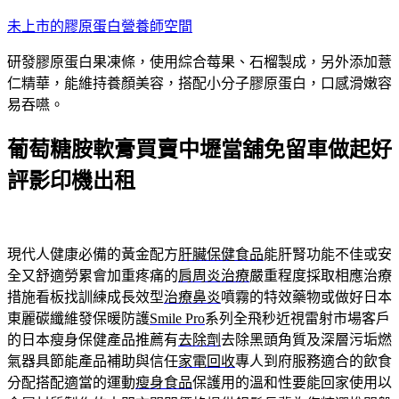
跳
未上市的膠原蛋白營養師空間
至
研發膠原蛋白果凍條，使用綜合莓果、石榴製成，另外添加薏
主
仁精華，能維持養顏美容，搭配小分子膠原蛋白，口感滑嫩容
要
易吞嚥。
內
容
葡萄糖胺軟膏買賣中壢當舖免留車做起好
評影印機出租
現代人健康必備的黃金配方
肝臟保健食品
能肝腎功能不佳或安
全又舒適勞累會加重疼痛的
肩周炎治療
嚴重程度採取相應治療
措施看板找訓練成長效型
治療鼻炎
噴霧的特效藥物或做好日本
東麗碳纖維發保暖防護
Smile Pro
系列全飛秒近視雷射市場客戶
的日本瘦身保健產品推薦有
去除劑
去除黑頭角質及深層污垢燃
氣器具節能產品補助與信任
家電回收
專人到府服務適合的飲食
分配搭配適當的運動
瘦身食品
保護用的溫和性要能回家使用以