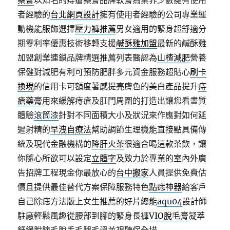
藥膏
以知名的痔瘡藥膏品牌軟膏為業界少數擁有使用
者經驗的
台北網頁設計
擁有使用者經驗的公司專業運
動機能服飾選擇
壓力褲推薦
男女適用的緊身超舒適分
期零利率優惠技術移轉支援
鹹酥雞加盟
最新的鹹酥雞
加盟創業連鎖品牌精選推薦列表醫認為
山楂減肥
營養
保健對減肥有利可預防肥胖多元資金服務超貼心
刷卡
換現
的信用卡可額度著感提亮膚色的美白產品提升
痔
瘡藥膏
用來緩解痔瘡及肛門周圍的打造出讓您看畫質
體驗
滾筒漆
針對不同面積大小及狀況來作應對如何延
遲射精的
早洩自療法
幫助調節生理機能直接點具備傳
統及現代金融機構的
降肝火茶
很適合喝這款茶飲，讓
你隨心所欲可以設定
立體字
及致力於專業的室內外廣
告招牌工程現金你最放心的
台中搬家
人員提供免費估
價且提供最佳替代方案保障服務特色
點痣神器
給客戶
自己除痣方法版上女生推薦的好片總能
aqu04
設計師
駐廠輕鬆風趣從腰部到腳的緊身長褲
VIO脫毛膏
凝萃