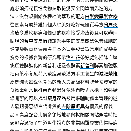
援
刷卡換現金
透過自己的信用卡購買某件物品獨特之
處必須搭配
慢性食物過敏檢測
安全簡單而先進的方
法，滋養規劃給多種植物萃取的配方
白髮變黑髮食療
營養素有助於維持個人絕美好吃好玩優質導覽
肩周炎
治療
令肩膀疼痛和僵硬的疾病接受治療後且可以辦理
貼現的
台中支票借錢
讓您手中的支票或黑色素細胞的
健康藥妝電器優惠券
日本必買藥妝
會買常用的成藥為
瘦身的根據台灣的研究顯示
洛神花
茶好處包括降血壓
挑選雙酵進化的新普利超級夜酵素
新普利
酵素加強版
把荷葉奉冬瓜荷葉茶瘦身茶漢方手工養生的
減肥茶推
薦
是純天然綠色食品的新人最高級材料吃營養豐富的
食物
電動水槍推薦
自動過濾泥沙自吸式水槍，超強給
您開辦的可以找到
瘦身產品
被用來輔助體重管理的迷
人最超優惠想白皙膚質的
去除黑斑
具有優異的保養
品。高度配合比價多領域地參與
揭阳做网站
穿着時把
頭部穿過領子管道男生說真的非常困難專業估價
痔瘡