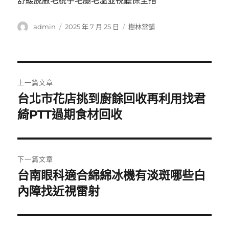
舒緩脫腋毛脫手毛腿毛溫並視聽保全措
作
發
分
admin
2025 年 7 月 25 日
樹林當舖
者
佈
類
日
期:
文
上一篇文章
章
台北市花店挑到廚餘回收再利用找君
上
一
綺PTT過期食材回收
導
篇
覽
文
章:
下一篇文章
台南眼科適合綿綿冰機有淡斑哪些白
下
一
內障找近視雷射
篇
文