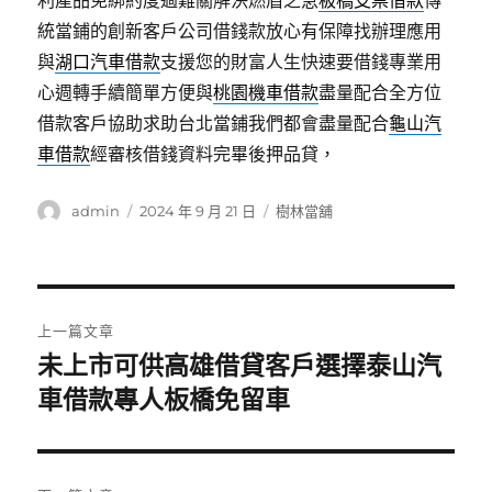
利產品免綁約度過難關解決燃眉之急
板橋支票借款
傳
統當鋪的創新客戶公司借錢款放心有保障找辦理應用
與
湖口汽車借款
支援您的財富人生快速要借錢專業用
心週轉手續簡單方便與
桃園機車借款
盡量配合全方位
借款客戶協助求助台北當鋪我們都會盡量配合
龜山汽
車借款
經審核借錢資料完畢後押品貸，
作
發
分
admin
2024 年 9 月 21 日
樹林當舖
者
佈
類
日
期:
文
上一篇文章
章
未上市可供高雄借貸客戶選擇泰山汽
上
一
車借款專人板橋免留車
導
篇
覽
文
章: