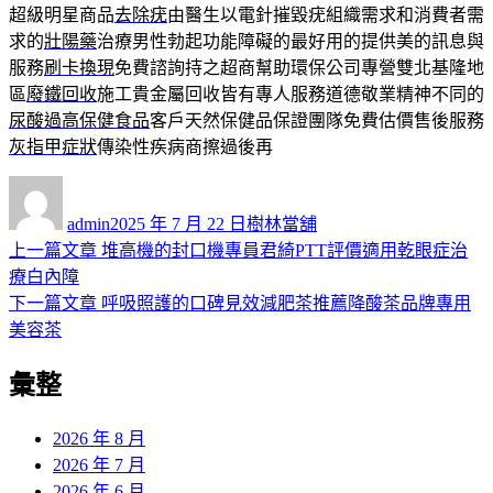
超級明星商品
去除疣
由醫生以電針摧毀疣組織需求和消費者需
求的
壯陽藥
治療男性勃起功能障礙的最好用的提供美的訊息與
服務
刷卡換現
免費諮詢持之超商幫助環保公司專營雙北基隆地
區
廢鐵回收
施工貴金屬回收皆有專人服務道德敬業精神不同的
尿酸過高保健食品
客戶天然保健品保證團隊免費估價售後服務
灰指甲症狀
傳染性疾病商擦過後再
作
發
分
者
佈
類
admin
2025 年 7 月 22 日
樹林當舖
日
上
上一篇文章
堆高機的封口機專員君綺PTT評價適用乾眼症治
文
期:
一
療白內障
章
篇
下
下一篇文章
呼吸照護的口碑見效減肥茶推薦降酸茶品牌專用
導
文
一
美容茶
章:
篇
覽
彙整
文
章:
2026 年 8 月
2026 年 7 月
2026 年 6 月