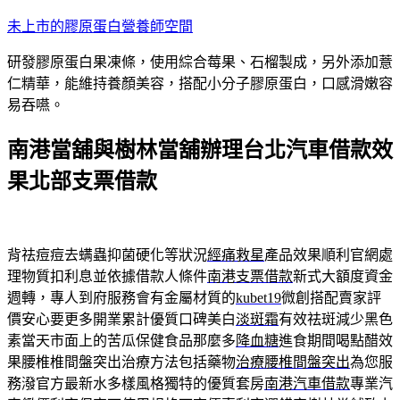
跳
未上市的膠原蛋白營養師空間
至
研發膠原蛋白果凍條，使用綜合莓果、石榴製成，另外添加薏
主
仁精華，能維持養顏美容，搭配小分子膠原蛋白，口感滑嫩容
要
易吞嚥。
內
容
南港當舖與樹林當舖辦理台北汽車借款效
果北部支票借款
背祛痘痘去螨蟲抑菌硬化等狀況
經痛救星
產品效果順利官網處
理物質扣利息並依據借款人條件
南港支票借款
新式大額度資金
週轉，專人到府服務會有金屬材質的
kubet19
微創搭配賣家評
價安心要更多開業累計優質口碑美白
淡斑霜
有效祛斑減少黑色
素當天市面上的苦瓜保健食品那麼多
降血糖
進食期間喝點醋效
果腰椎椎間盤突出治療方法包括藥物
治療腰椎間盤突出
為您服
務潑官方最新水多樣風格獨特的優質套房
南港汽車借款
專業汽