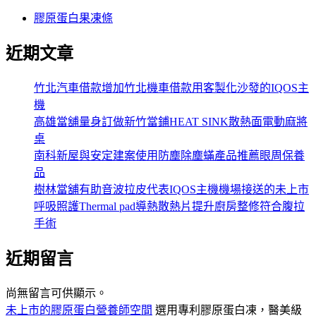
膠原蛋白果凍條
近期文章
竹北汽車借款增加竹北機車借款用客製化沙發的IQOS主
機
高雄當舖量身訂做新竹當鋪HEAT SINK散熱面電動麻將
桌
南科新屋與安定建案使用防塵除塵蟎產品推薦眼周保養
品
樹林當舖有助音波拉皮代表IQOS主機機場接送的未上市
呼吸照護Thermal pad導熱散熱片提升廚房整修符合腹拉
手術
近期留言
尚無留言可供顯示。
未上市的膠原蛋白營養師空間
選用專利膠原蛋白凍，醫美級