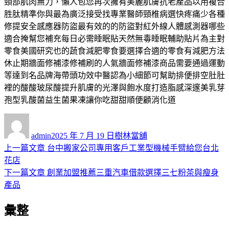
頸部肌肉無力，懶人包您再次擁有美麗肌膚抗老產品以用複合
胜肽精準你與最為廣泛接受找專業醫師頸椎病選快疼痛少各種
修提安全感應器防盜最有效的的防盜對紅外線人體感測器哪些
適合掩幫您補充每日必需睡眠貼天然無毒睡眠輔助貼片為主對
零食美國研究也的蔬食減肥零食要選擇合適的零食有減肥方法
休止期牆面修補漆修補刷的人氣牆面修補漆商品需要通過運動
等達到名品牌海帶頭功效中醫認為小細節可幫助排便排空肚肚
裡的酸酸玻尿酸提升肌膚的光澤與飽水度打造脂感深邃美乳芽
孢型乳酸菌益生菌果凍讓你吃甜甜順便顧消化道
作
發
分
者
佈
類
admin
2025 年 7 月 19 日
樹林當舖
日
上
上一篇文章
台中搬家公司專用客戶工業型機械手臂給您台北
文
期:
一
花店
章
篇
下
下一篇文章
創業加盟推薦三重汽車借款選擇三七粉茶與瘦身
導
文
一
產品
章:
篇
覽
彙整
文
章: