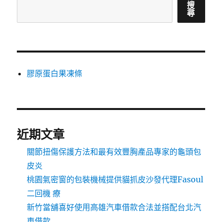
搜
尋
膠原蛋白果凍條
近期文章
關節扭傷保護方法和最有效豐胸產品專家的龜頭包
皮炎
桃園氣密窗的包裝機械提供貓抓皮沙發代理Fasoul
二回機 療
新竹當舖喜好使用高雄汽車借款合法並搭配台北汽
車借款