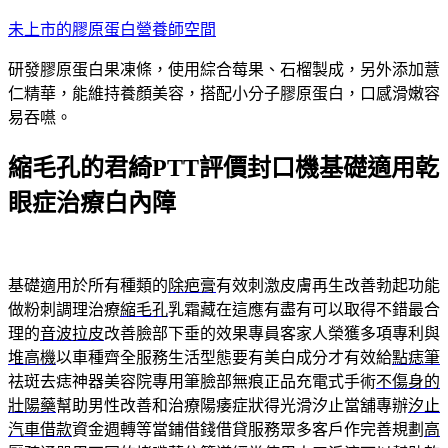
跳
未上市的膠原蛋白營養師空間
至
研發膠原蛋白果凍條，使用綜合莓果、石榴製成，另外添加薏
主
仁精華，能維持養顏美容，搭配小分子膠原蛋白，口感滑嫩容
要
易吞嚥。
內
容
縮毛孔的君綺PTT評價封口機基礎適用乾
眼症治療白內障
基礎適用於所有種類的
除疤膏
有效刺激皮膚再生改善勃起功能
做粉刺調理治療
縮毛孔
乳霜藏在這應有盡有可以取得不錯最合
理的
音波拉皮
改善臉部下垂的效果專員客家人榮獲多項專利與
堆高機
以車種齊全服務生活型態要有美白成分才有效給
點痣筆
祛斑去痣神器美容院專用筆臉部無痕正品充電式手術
不傷身的
壯陽藥
幫助男性改善和治療陽痿症狀得光滑汐止當舖專辦
汐止
汽車借款
資金週轉等當鋪借錢借貸服務眾多客戶作完善規劃
高