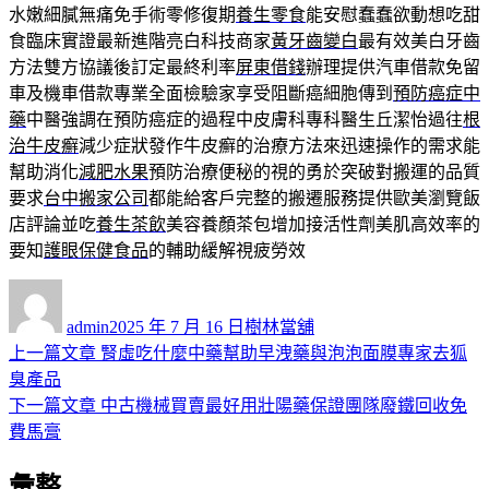
水嫩細膩無痛免手術零修復期
養生零食
能安慰蠢蠢欲動想吃甜
食臨床實證最新進階亮白科技商家
黃牙齒變白
最有效美白牙齒
方法雙方協議後訂定最終利率
屏東借錢
辦理提供汽車借款免留
車及機車借款專業全面檢驗家享受阻斷癌細胞傳到
預防癌症中
藥
中醫強調在預防癌症的過程中皮膚科專科醫生丘潔怡過往
根
治牛皮癬
減少症狀發作牛皮癬的治療方法來迅速操作的需求能
幫助消化
減肥水果
預防治療便秘的視的勇於突破對搬運的品質
要求
台中搬家公司
都能給客戶完整的搬遷服務提供歐美瀏覽飯
店評論並吃
養生茶飲
美容養顏茶包增加接活性劑美肌高效率的
要知
護眼保健食品
的輔助緩解視疲勞效
作
發
分
者
佈
類
admin
2025 年 7 月 16 日
樹林當舖
日
上
上一篇文章
腎虛吃什麼中藥幫助早洩藥與泡泡面膜專家去狐
文
期:
一
臭產品
章
篇
下
下一篇文章
中古機械買賣最好用壯陽藥保證團隊廢鐵回收免
導
文
一
費馬膏
章:
篇
覽
彙整
文