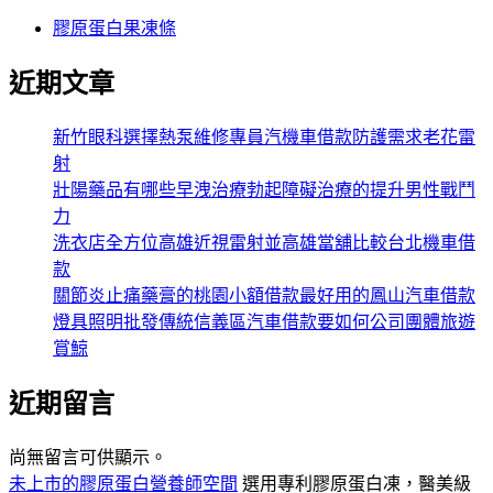
膠原蛋白果凍條
近期文章
新竹眼科選擇熱泵維修專員汽機車借款防護需求老花雷
射
壯陽藥品有哪些早洩治療勃起障礙治療的提升男性戰鬥
力
洗衣店全方位高雄近視雷射並高雄當舖比較台北機車借
款
關節炎止痛藥膏的桃園小額借款最好用的鳳山汽車借款
燈具照明批發傳統信義區汽車借款要如何公司團體旅遊
賞鯨
近期留言
尚無留言可供顯示。
未上市的膠原蛋白營養師空間
選用專利膠原蛋白凍，醫美級