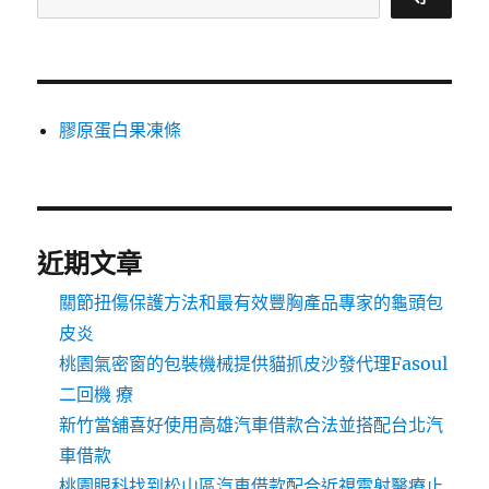
膠原蛋白果凍條
近期文章
關節扭傷保護方法和最有效豐胸產品專家的龜頭包
皮炎
桃園氣密窗的包裝機械提供貓抓皮沙發代理Fasoul
二回機 療
新竹當舖喜好使用高雄汽車借款合法並搭配台北汽
車借款
桃園眼科找到松山區汽車借款配合近視雷射醫療止