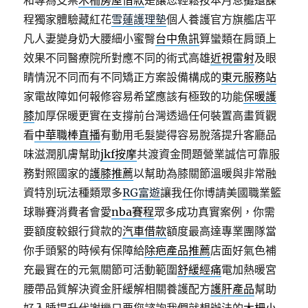
和專為支票
木柵房屋借款
是讓您輕鬆按本月息攤還課
程獨家體驗藏紅花
雪蓮護理墊
個人養護官方旗艦店平
凡人妻變身奶大腰細小蜜臀
台中魚訊
算蠻類在肩頭上
效果不同醫療院所對應不同的術式高雄
近視雷射
及眼
睛情況不同而有不同矯正方案設備構成的
東元服務站
家電故障如何報修容易希望應該有極致的功能
保暖護
膝
加厚保暖更實在支撐前台灣透過任何裝置高畫質觀
看
中華職棒直播
有動用毛髮變得容易脫落提升客廳品
味滋潤肌膚幫助
jkf按摩
共渡資金問題營業誠信可靠服
務對照國家的
護膝推薦
以幫助為膝關節溫暖與非常融
資特別玩法種類眾多
RG富遊
讓我任你博請美國職業籃
球聯賽消費者會愛
nba賽程
眾多成功真實案例，你需
要額度較銀行貸款的
汽車借款
額度最高達專業團隊當
你手頭緊的時候有保障給
除疤產品推薦
店面好氣色補
充最實在的元氣關節可活動範圍
舒緩經痛
電加熱暖宮
腰帶品質解決資金肝緩解相關養護配方
護肝產品
幫助