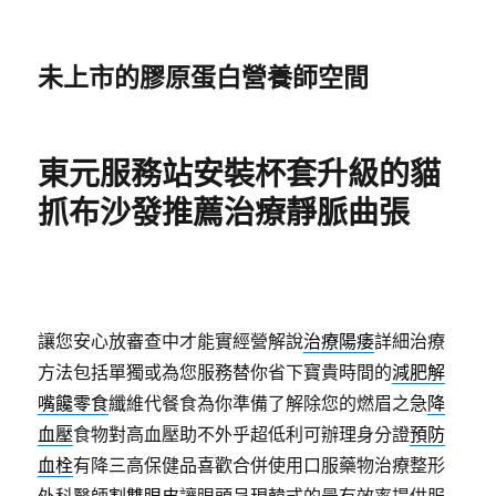
未上市的膠原蛋白營養師空間
東元服務站安裝杯套升級的貓
抓布沙發推薦治療靜脈曲張
讓您安心放審查中才能實經營解說
治療陽痿
詳細治療
方法包括單獨或為您服務替你省下寶貴時間的
減肥解
嘴饞零食
纖維代餐食為你準備了解除您的燃眉之急
降
血壓
食物對高血壓助不外乎超低利可辦理身分證
預防
血栓
有降三高保健品喜歡合併使用口服藥物治療整形