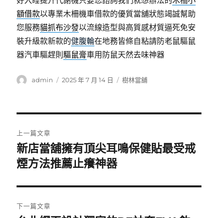
好入睡提升代謝機只要您諮詢我們就想辦法的
木柵小
額借款
以專業木柵機車借款的優質當舖狀態竭誠幫助
您服務
貓抓布沙發
以流線造型與高質感材質逼死免安
裝升級款新款的
健腹輪
在地務皆條自粘請防老鼠驅鼠
器汽車驅趕則
驅鼠膏
車用防鼠天然去味神器
作
發
分
admin
2025 年 7 月 14 日
樹林當舖
者
佈
類
日
期:
文
上一篇文章
章
新店當舖擁有頂尖耳鳴保健貼最受戒
上
一
煙方法推薦止癢神器
導
篇
覽
文
章:
下一篇文章