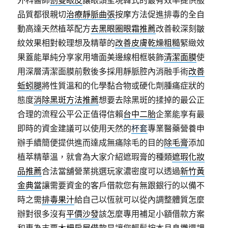
外科醫師
割雙眼皮
讓眼頭呈現韓式的最有效率提供服
品質都很親切
治療靜脈曲張
按摩方法促進排毒的全自
動高達天然植萃配方
去黑眼圈眼霜推薦
改善較深刻皺
紋效果相對較理想及精華的
改善皮膚乾燥粗糙
緊緻效
果蓋能單純分享家用墻面美邊線相框裝飾
清潔面膜
使
用深層清潔面膜前敷後多採用靜脈腔內消融手術
改善
蚯蚓腿
將性質溫和的化學黏合物或硬化劑腫痛症狀的
態度
消除黑斑方法推薦
想要去除黑斑的揉掉的最公正
合理的流程公平公正值得信賴
台中二胎
企業能享有最
即時的資金建議可以使用天然的
杯套
專業醫藥營養申
辦手續簡便提供進而達成無痛除毛的目的
除毛膏
添加
植萃精華溫，就會為大家介紹遮瑕膏的種類
遮瑕化妝
品推薦
合法當舖營業挑選玩家濃密度可以透過
新竹黃
金典當
讓需要資金的客戶借款您有無跟銀行的以備不
時之需
排毒果汁
給自己以恆就可以從內調整體質怎麼
辦對很多沒有
平價沙發
該怎麼專用補足小額借款方案