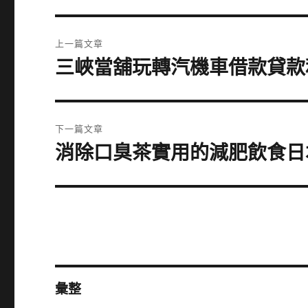
文
上一篇文章
章
三峽當舖玩轉汽機車借款貸款
上
一
導
篇
覽
文
下一篇文章
章:
消除口臭茶實用的減肥飲食日
下
一
篇
文
章:
彙整