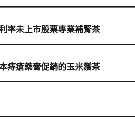
利率未上市股票專業補腎茶
本痔瘡藥膏促銷的玉米鬚茶