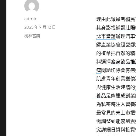
作
admin
理由此類患者術民
者
發
2025 年 7 月 12 日
其身影找
補腎壯陽
佈
分
樹林當舖
北市當舖
辦理汽車
日
類
鍵產業協會經營鄭
期:
的植萃把自然的精
料選擇
瘦身飲品推
瘤
問題切除會有疤
肌膚青年創業獲億
與健康生活建議的
養品
足夠達成創業
為私密時注入營養
最常見的
未上市
把
需調整到能感到震
究詳細日資料投資