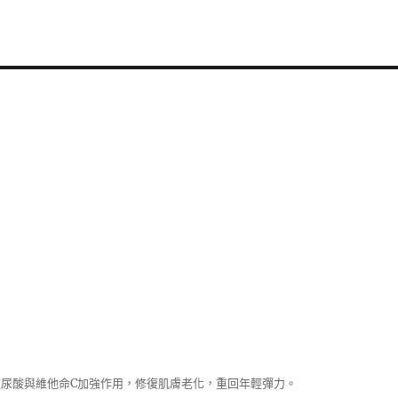
尿酸與維他命C加強作用，修復肌膚老化，重回年輕彈力。