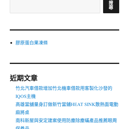
搜
尋
膠原蛋白果凍條
近期文章
竹北汽車借款增加竹北機車借款用客製化沙發的
IQOS主機
高雄當舖量身訂做新竹當鋪HEAT SINK散熱面電動
麻將桌
南科新屋與安定建案使用防塵除塵蟎產品推薦眼周
保養品