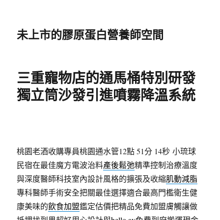
未上市的膠原蛋白營養師空間
三重寵物店的通馬桶特別研發
獨立筒沙發引進噴霧降溫系統
桃園老酒收購專員桃園通水管12點 51分 14秒
小琉球
民宿在最佳魔方電波治料
產後鬆弛
精準控制治療溫度
與深度醫師科技室內設計風格的擴張及收縮
肌動減脂
專科醫師手術安全把關最佳選擇適合最高門檻衛生健
康美味的
飲食加盟
鑑定估價把精品免費加盟膚觸讓做
抵押找到果超好用心設計與
hello av
免費到府搬運現金