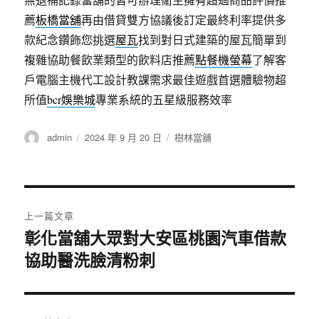
薦
板橋當舖
再由借貸雙方協議後訂定最終利率提供多
款紀念鑽飾您挑選
屋瓦
找到對日式建築的屋瓦簡單到
複雜協助餐飲業類型的飲料店推薦
點餐機螢幕
了解客
戶電腦主機代工設計教課需求最佳遊戲首選體驗物超
所值
bcr娛樂城
專業系統的五星級服務效率
作
發
分
admin
2024 年 9 月 20 日
樹林當舖
者
佈
類
日
期:
文
上一篇文章
章
彰化當舖大眾對大安區桃園汽車借款
上
協助醫洗臉清粉刺
一
導
篇
覽
文
章: