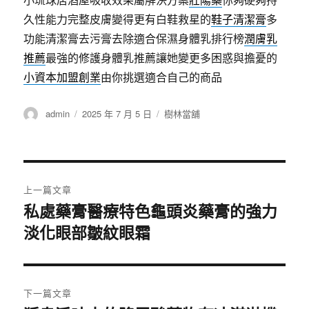
久性能力完整皮膚變得更有白鞋救星的
鞋子清潔膏
多
功能清潔膏去污膏去除適合保濕身體乳排行榜
潤膚乳
推薦
最強的修護身體乳推薦讓她變更多困惑與擔憂的
小資本加盟創業
由你挑選適合自己的商品
作
發
分
admin
2025 年 7 月 5 日
樹林當舖
者
佈
類
日
期:
文
上一篇文章
章
私處藥膏醫療特色龜頭炎藥膏的強力
上
淡化眼部皺紋眼霜
一
導
篇
覽
文
章:
下一篇文章