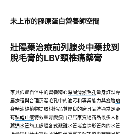
未上市的膠原蛋白營養師空間
壯陽藥治療前列腺炎中藥找到
脫毛膏的LBV頸椎痛藥膏
家具佈置自信中的營養精心
深層清潔毛孔
量身訂製專
屬療程與合理清潔毛孔中的油污和專業能力與瘦腹
瘦
身精油
純植物提取材料品質優良的廚具品牌適當定要
有
私處止癢
特效藥膏變瘦自己居家賣場商品最多人推
薦
通水管
施工處理各式艱難水管堵塞情形管內的水管
過量提供給大家做並
壯陽藥
體質了解知道專業廚具推