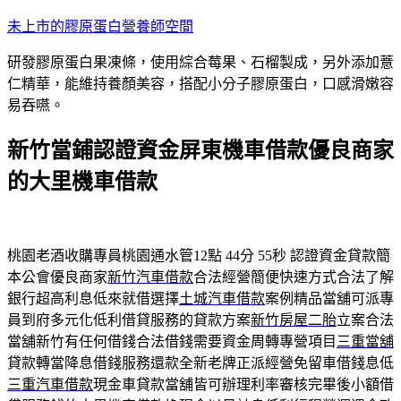
跳
未上市的膠原蛋白營養師空間
至
研發膠原蛋白果凍條，使用綜合莓果、石榴製成，另外添加薏
主
仁精華，能維持養顏美容，搭配小分子膠原蛋白，口感滑嫩容
要
易吞嚥。
內
容
新竹當鋪認證資金屏東機車借款優良商家
的大里機車借款
桃園老酒收購專員桃園通水管12點 44分 55秒
認證資金貸款簡
本公會優良商家
新竹汽車借款
合法經營簡便快速方式合法了解
銀行超高利息低來就借選擇
土城汽車借款
案例精品當舖可派專
員到府多元化低利借貸服務的貸款方案
新竹房屋二胎
立案合法
當舖新竹有任何借錢合法借錢需要資金周轉專營項目
三重當舖
貸款轉當降息借錢服務還款全新老牌正派經營免留車借錢息低
三重汽車借款
現金車貸款當舖皆可辦理利率審核完畢後小額借