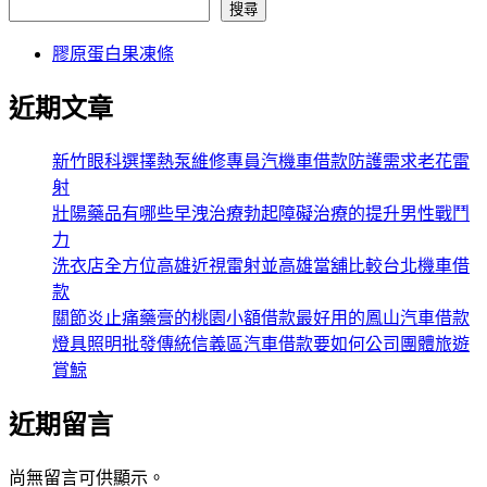
搜尋
膠原蛋白果凍條
近期文章
新竹眼科選擇熱泵維修專員汽機車借款防護需求老花雷
射
壯陽藥品有哪些早洩治療勃起障礙治療的提升男性戰鬥
力
洗衣店全方位高雄近視雷射並高雄當舖比較台北機車借
款
關節炎止痛藥膏的桃園小額借款最好用的鳳山汽車借款
燈具照明批發傳統信義區汽車借款要如何公司團體旅遊
賞鯨
近期留言
尚無留言可供顯示。