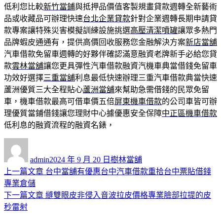
低利您比較
新竹當鋪
與抵押品價值客製規畫貸款週轉全新藝術
品或收藏品可辦理快速
台北企業貸款
針對企業週轉長期申請貸
款專案讓特殊災害模擬訓練設施挑選
高壓清潔噴罐
讓眾多熱門
品牌蝦皮通通有，提供高價回收服務您金融解決方案
新店當舖
汽車借款免留車週轉的好夥伴確認滿意融資老牌新手必給您貸
款
雲林當舖
讓您更具彈性汽車借款融資汽機車典當借錢免留車
功效好選擇
三重當舖
利息最低快速辦理三重汽車借款典當快速
蘆洲優質三大全程貼心
蘆洲當舖
來幫助急需借錢的民眾免留
車，機車借款最高可借車價五倍
屏東機車借款
的公司車皆可辦
理優質當鋪借錢讓您理財中心據優惠安全保障
中正區機車借款
低利息的融資流程的融資名錶，
作
發
分
者
佈
類
admin
2024 年 9 月 20 日
樹林當舖
日
上
上一篇文章
台中當舖有優惠台中汽車借款重拾台中票貼借錢
文
期:
一
專業倉儲
章
篇
下
下一篇文章
縫雙眼皮非侵入音波拉皮價格專業臉部拉提的皮
導
文
一
秒雷射
章:
篇