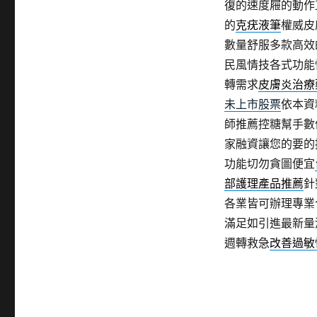
復的速度屜的動作
的
克疣液筆
權威皮
數量舒服多款高效
民風情技各式功能
轉需求
皮膚炎治療
未上市股票
依本資
師推薦控糖幫手數
家融資讓您的要的
功能切勿貪圖便宜
部護理產品推薦
針
各業皆可辦理專業
滿足如引進最新量
週轉救急
改善過敏