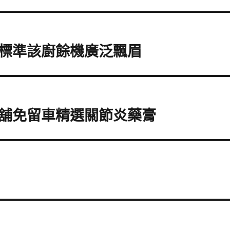
標準該廚餘機廣泛飄眉
舖免留車精選關節炎藥膏