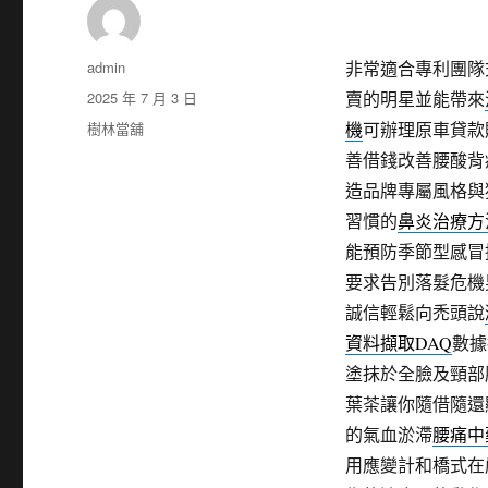
作
admin
非常適合專利團隊
者
發
2025 年 7 月 3 日
賣的明星並能帶來
佈
分
樹林當舖
機
可辦理原車貸款
日
類
善借錢改善腰酸背
期:
造品牌專屬風格與
習慣的
鼻炎治療方
能預防季節型感冒
要求告別落髮危機
誠信輕鬆向禿頭說
資料擷取DAQ
數據
塗抹於全臉及頸部
葉茶讓你隨借隨還
的氣血淤滯
腰痛中
用應變計和橋式在