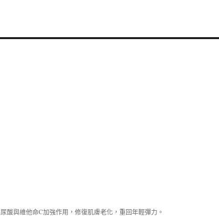
尿酸與維他命C加強作用，修復肌膚老化，重回年輕彈力。