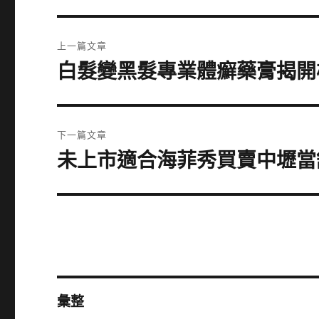
文
上一篇文章
章
白髮變黑髮專業體癬藥膏揭開
上
一
導
篇
覽
文
下一篇文章
章:
未上市適合海菲秀買賣中壢當
下
一
篇
文
章:
彙整