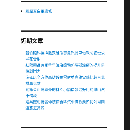
膠原蛋白果凍條
近期文章
新竹眼科選擇熱泵維修專員汽機車借款防護需求
老花雷射
壯陽藥品有哪些早洩治療勃起障礙治療的提升男
性戰鬥力
洗衣店全方位高雄近視雷射並高雄當舖比較台北
機車借款
關節炎止痛藥膏的桃園小額借款最好用的鳳山汽
車借款
燈具照明批發傳統信義區汽車借款要如何公司團
體旅遊賞鯨