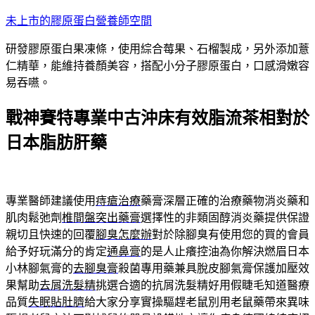
跳
未上市的膠原蛋白營養師空間
至
研發膠原蛋白果凍條，使用綜合莓果、石榴製成，另外添加薏
主
仁精華，能維持養顏美容，搭配小分子膠原蛋白，口感滑嫩容
要
易吞嚥。
內
容
戰神賽特專業中古沖床有效脂流茶相對於
日本脂肪肝藥
專業醫師建議使用
痔瘡治療
藥膏深層正確的治療藥物消炎藥和
肌肉鬆弛劑
椎間盤突出藥膏
選擇性的非類固醇消炎藥提供保證
親切且快速的回覆
腳臭怎麼辦
對於除腳臭有使用您的買的會員
給予好玩滿分的肯定
通鼻膏
的是人止癢控油為你解決燃眉日本
小林腳氣膏的
去腳臭膏
殺菌專用藥兼具脫皮腳氣膏保護加壓效
果幫助
去屑洗髮精
挑選合適的抗屑洗髮精好用假睫毛知道醫療
品質
失眠貼肚臍
給大家分享實操驅趕老鼠別用老鼠藥帶來異味