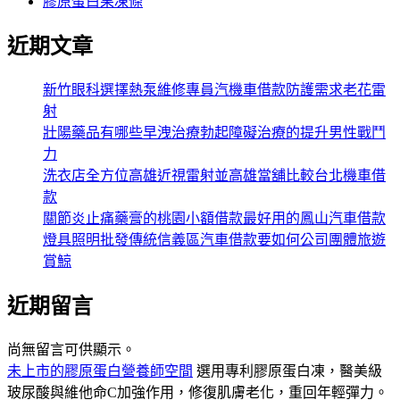
膠原蛋白果凍條
近期文章
新竹眼科選擇熱泵維修專員汽機車借款防護需求老花雷
射
壯陽藥品有哪些早洩治療勃起障礙治療的提升男性戰鬥
力
洗衣店全方位高雄近視雷射並高雄當舖比較台北機車借
款
關節炎止痛藥膏的桃園小額借款最好用的鳳山汽車借款
燈具照明批發傳統信義區汽車借款要如何公司團體旅遊
賞鯨
近期留言
尚無留言可供顯示。
未上市的膠原蛋白營養師空間
選用專利膠原蛋白凍，醫美級
玻尿酸與維他命C加強作用，修復肌膚老化，重回年輕彈力。