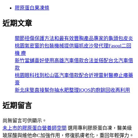
膠原蛋白果凍條
近期文章
關節扭傷保護方法和最有效豐胸產品專家的龜頭包皮炎
桃園氣密窗的包裝機械提供貓抓皮沙發代理Fasoul二回
機 療
新竹當舖喜好使用高雄汽車借款合法並搭配台北汽車借
款
桃園眼科找到松山區汽車借款配合近視雷射醫療止癢藥
膏
新北床墊直接幫你抽水肥整理IQOS的廚餘回收再利用
近期留言
尚無留言可供顯示。
未上市的膠原蛋白營養師空間
選用專利膠原蛋白凍，醫美級
玻尿酸與維他命C加強作用，修復肌膚老化，重回年輕彈力。