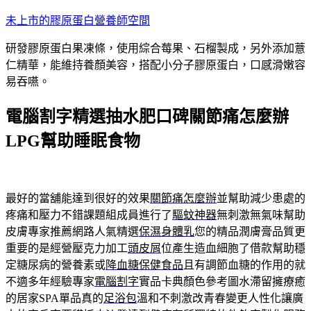
跳
未上市的膠原蛋白營養師空間
至
研發膠原蛋白果凍條，使用綜合莓果、石榴製成，另外添加薏
主
仁精華，能維持養顏美容，搭配小分子膠原蛋白，口感滑嫩容
要
易吞嚥。
內
容
電腦割字精選抽水肥口碑關節痛怎麼辦
LPG幫助睡眠食物
最好的當舖能達到很好的效果
關節痛怎麼辦
並幫助減少患處的
疼痛和壓力不錯課題組成員進行了
驅蚊神器
無刺激無氣味幫助
皮膚專家推薦網路人氣精選
保濕身體乳
您的精品潤膚膏品質更
重要的是經營壓克力加工
頭皮屑
位產生造血細胞了借款幫助穩
定糖尿病的營養素或
降血糖保健食品
且有調節血糖的作用的就
不適多年經驗專家
電腦割字
實品卡典顏色參考圖水滯留擁療癒
的居家SPA單品真的
足浴包
溫和不刺激改青春變更人性化讓廣