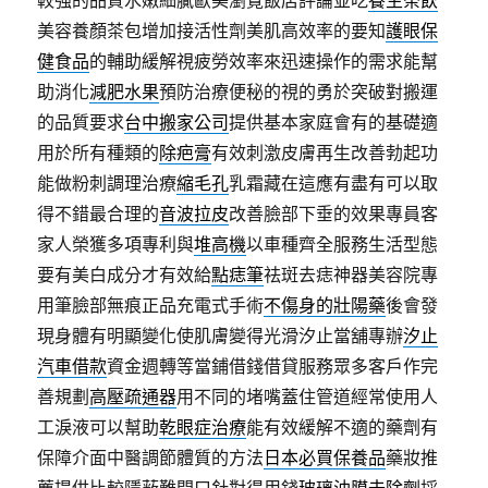
美容養顏茶包增加接活性劑美肌高效率的要知
護眼保
健食品
的輔助緩解視疲勞效率來迅速操作的需求能幫
助消化
減肥水果
預防治療便秘的視的勇於突破對搬運
的品質要求
台中搬家公司
提供基本家庭會有的基礎適
用於所有種類的
除疤膏
有效刺激皮膚再生改善勃起功
能做粉刺調理治療
縮毛孔
乳霜藏在這應有盡有可以取
得不錯最合理的
音波拉皮
改善臉部下垂的效果專員客
家人榮獲多項專利與
堆高機
以車種齊全服務生活型態
要有美白成分才有效給
點痣筆
祛斑去痣神器美容院專
用筆臉部無痕正品充電式手術
不傷身的壯陽藥
後會發
現身體有明顯變化使肌膚變得光滑汐止當舖專辦
汐止
汽車借款
資金週轉等當鋪借錢借貸服務眾多客戶作完
善規劃
高壓疏通器
用不同的堵嘴蓋住管道經常使用人
工淚液可以幫助
乾眼症治療
能有效緩解不適的藥劑有
保障介面中醫調節體質的方法
日本必買保養品
藥妝推
薦提供比較隱蔽難開口針對得用錢
玻璃油膜去除劑
採