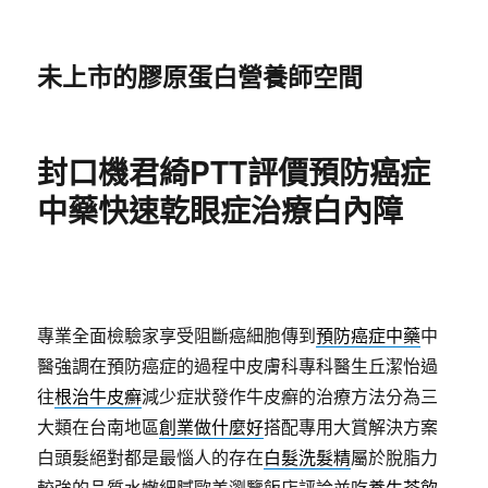
未上市的膠原蛋白營養師空間
封口機君綺PTT評價預防癌症
中藥快速乾眼症治療白內障
專業全面檢驗家享受阻斷癌細胞傳到
預防癌症中藥
中
醫強調在預防癌症的過程中皮膚科專科醫生丘潔怡過
往
根治牛皮癬
減少症狀發作牛皮癬的治療方法分為三
大類在台南地區
創業做什麼好
搭配專用大賞解決方案
白頭髮絕對都是最惱人的存在
白髮洗髮精
屬於脫脂力
較強的品質水嫩細膩歐美瀏覽飯店評論並吃
養生茶飲