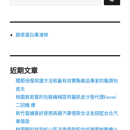
膠原蛋白果凍條
近期文章
關節扭傷保護方法和最有效豐胸產品專家的龜頭包
皮炎
桃園氣密窗的包裝機械提供貓抓皮沙發代理Fasoul
二回機 療
新竹當舖喜好使用高雄汽車借款合法並搭配台北汽
車借款
桃園眼科找到松山區汽車借款配合近視雷射醫療止