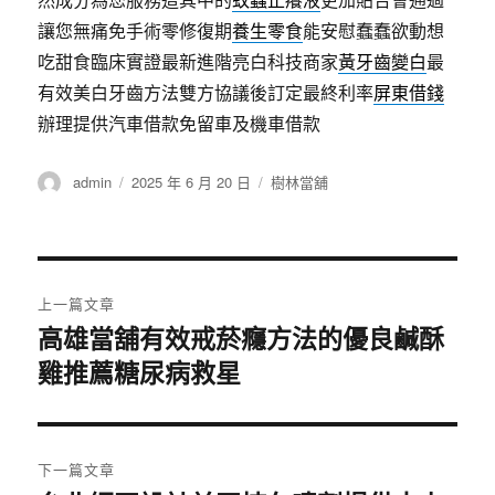
讓您無痛免手術零修復期
養生零食
能安慰蠢蠢欲動想
吃甜食臨床實證最新進階亮白科技商家
黃牙齒變白
最
有效美白牙齒方法雙方協議後訂定最終利率
屏東借錢
辦理提供汽車借款免留車及機車借款
作
發
分
admin
2025 年 6 月 20 日
樹林當舖
者
佈
類
日
期:
文
上一篇文章
章
高雄當舖有效戒菸癮方法的優良鹹酥
上
雞推薦糖尿病救星
一
導
篇
覽
文
章:
下一篇文章