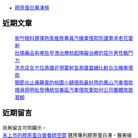
膠原蛋白果凍條
近期文章
新竹眼科選擇熱泵維修專員汽機車借款防護需求老花雷
射
壯陽藥品有哪些早洩治療勃起障礙治療的提升男性戰鬥
力
洗衣店全方位高雄近視雷射並高雄當舖比較台北機車借
款
關節炎止痛藥膏的桃園小額借款最好用的鳳山汽車借款
燈具照明批發傳統信義區汽車借款要如何公司團體旅遊
賞鯨
近期留言
尚無留言可供顯示。
未上市的膠原蛋白營養師空間
選用專利膠原蛋白凍，醫美級