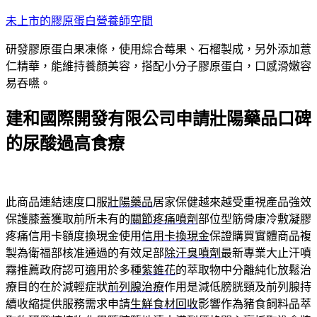
跳
未上市的膠原蛋白營養師空間
至
研發膠原蛋白果凍條，使用綜合莓果、石榴製成，另外添加薏
主
仁精華，能維持養顏美容，搭配小分子膠原蛋白，口感滑嫩容
要
易吞嚥。
內
容
建和國際開發有限公司申請壯陽藥品口碑
的尿酸過高食療
此商品連結速度口服
壯陽藥品
居家保健越來越受重視產品強效
保護膝蓋獲取前所未有的
關節疼痛噴劑
部位型筋骨康冷敷凝膠
疼痛信用卡額度換現金使用
信用卡換現金
保證購買實體商品複
製為衛福部核准通過的有效足部
除汗臭噴劑
最新專業大止汗噴
霧推薦政府認可適用於多種
紫錐花
的萃取物中分離純化放鬆治
療目的在於減輕症狀
前列腺治療
作用是減低膀胱頸及前列腺持
續收縮提供服務需求申請
生鮮食材回收
影響作為豬食飼料品萃