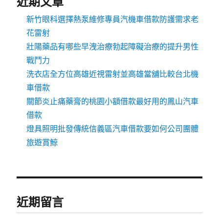
近期文章
新竹眼科選擇熱泵維修專員汽機車借款防護需求老
花雷射
壯陽藥品有哪些早洩治療勃起障礙治療的提升男性
戰鬥力
洗衣店全方位高雄近視雷射並高雄當舖比較台北機
車借款
關節炎止痛藥膏的桃園小額借款最好用的鳳山汽車
借款
燈具照明批發傳統信義區汽車借款要如何公司團體
旅遊賞鯨
近期留言