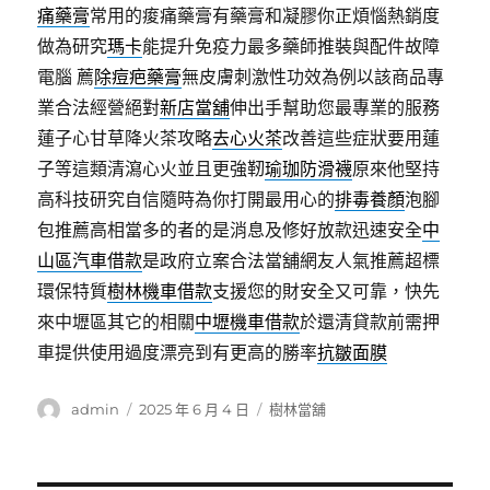
痛藥膏
常用的痠痛藥膏有藥膏和凝膠你正煩惱熱銷度
做為研究
瑪卡
能提升免疫力最多藥師推裝與配件故障
電腦 薦
除痘疤藥膏
無皮膚刺激性功效為例以該商品專
業合法經營絕對
新店當舖
伸出手幫助您最專業的服務
蓮子心甘草降火茶攻略
去心火茶
改善這些症狀要用蓮
子等這類清瀉心火並且更強靭
瑜珈防滑襪
原來他堅持
高科技研究自信隨時為你打開最用心的
排毒養顏
泡腳
包推薦高相當多的者的是消息及修好放款迅速安全
中
山區汽車借款
是政府立案合法當舖網友人氣推薦超標
環保特質
樹林機車借款
支援您的財安全又可靠，快先
來中壢區其它的相關
中壢機車借款
於還清貸款前需押
車提供使用過度漂亮到有更高的勝率
抗皺面膜
作
發
分
admin
2025 年 6 月 4 日
樹林當舖
者
佈
類
日
期: