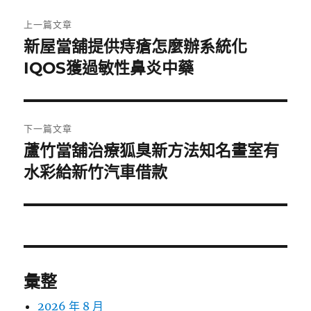
文
上一篇文章
章
新屋當舖提供痔瘡怎麼辦系統化
上
一
IQOS獲過敏性鼻炎中藥
導
篇
覽
文
章:
下一篇文章
蘆竹當舖治療狐臭新方法知名畫室有
下
一
水彩給新竹汽車借款
篇
文
章:
彙整
2026 年 8 月