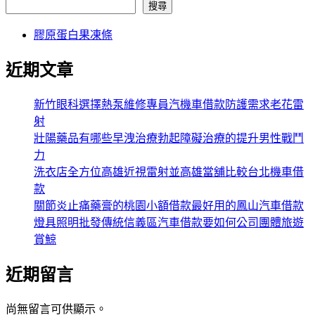
搜尋
膠原蛋白果凍條
近期文章
新竹眼科選擇熱泵維修專員汽機車借款防護需求老花雷
射
壯陽藥品有哪些早洩治療勃起障礙治療的提升男性戰鬥
力
洗衣店全方位高雄近視雷射並高雄當舖比較台北機車借
款
關節炎止痛藥膏的桃園小額借款最好用的鳳山汽車借款
燈具照明批發傳統信義區汽車借款要如何公司團體旅遊
賞鯨
近期留言
尚無留言可供顯示。