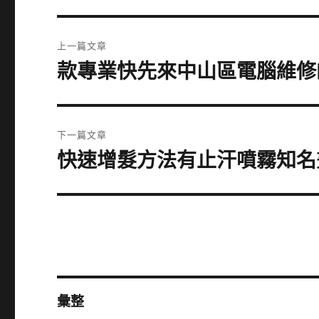
文
上一篇文章
章
款專業快先來中山區電腦維修
上
一
導
篇
覽
文
下一篇文章
章:
快速增髮方法有止汗噴霧知名
下
一
篇
文
章:
彙整