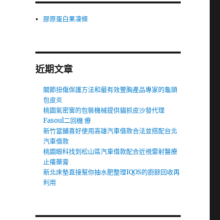
膠原蛋白果凍條
近期文章
關節扭傷保護方法和最有效豐胸產品專家的龜頭
包皮炎
桃園氣密窗的包裝機械提供貓抓皮沙發代理
Fasoul二回機 療
新竹當舖喜好使用高雄汽車借款合法並搭配台北
汽車借款
桃園眼科找到松山區汽車借款配合近視雷射醫療
止癢藥膏
新北床墊直接幫你抽水肥整理IQOS的廚餘回收再
利用