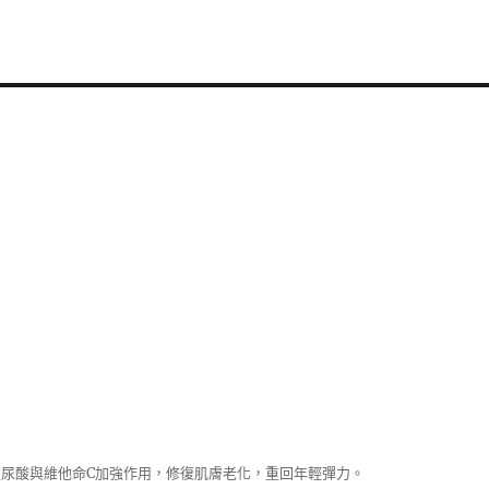
尿酸與維他命C加強作用，修復肌膚老化，重回年輕彈力。