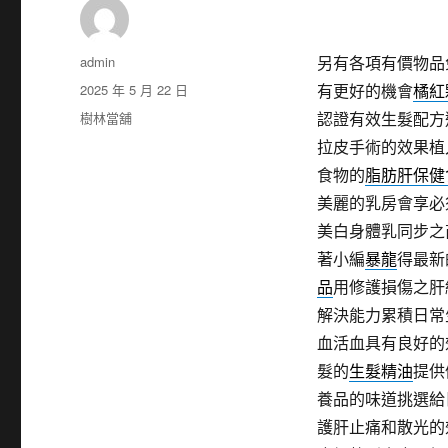
作
admin
另有各項有價物品
者
發
2025 年 5 月 22 日
有更好的機會
橘紅
佈
分
樹林當舖
認證有效生髮配方
日
類
拉皮手術的效果植
期:
食物的
脂肪肝保健
美麗的乳房會享必
美白身體乳同步之
著小編
暴龍
得最新
品
用修護損傷之肝
解決能力累積日常
血活血具有良好的
髮的
生髮精油
提供
養品的味道挑選給
護肝止痛和散光的