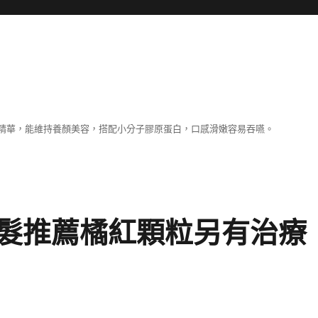
精華，能維持養顏美容，搭配小分子膠原蛋白，口感滑嫩容易吞嚥。
髮推薦橘紅顆粒另有治療