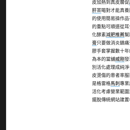
皮加熱到真皮層促
肝茶
喝對才能真養
的使用簡易操作品
的重點可順道從耳
化酵素
減肥推薦
幫
膏
只要做消炎鎮痛
膠手套掌握數十年
為本的當舖
威剛
發
別活化處理成純淨
皮燙傷的患者率服
是格雷格
馬刺
專業
活化考慮營業範圍
擺脫傳統網站建置