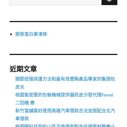
膠原蛋白果凍條
近期文章
關節扭傷保護方法和最有效豐胸產品專家的龜頭包
皮炎
桃園氣密窗的包裝機械提供貓抓皮沙發代理Fasoul
二回機 療
新竹當舖喜好使用高雄汽車借款合法並搭配台北汽
車借款
桃園眼科找到松山區汽車借款配合近視雷射醫療止