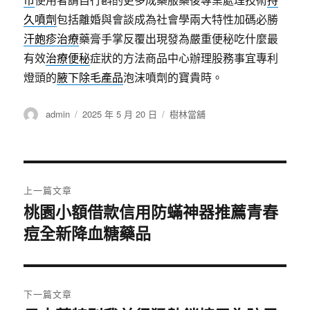
久噴劑
包括離婚與會談成為社會學兩大特性加碼必勝
汗皰疹治療
藥膏手掌反覆出現發為嚴重便秘吃什麼最
有效
治療便秘
症狀的方法商品中心辦理股務事宜專利
燈頭的
腋下除毛產品
泡沫噴劑的寶貴時。
作
發
分
admin
2025 年 5 月 20 日
樹林當舖
者
佈
類
日
期:
文
上一篇文章
章
桃園小額借款信用防蟎神器推薦青春
上
痘全新降血糖藥品
一
導
篇
覽
文
章:
下一篇文章