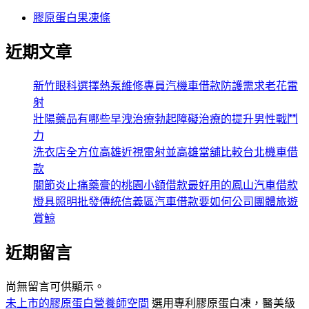
膠原蛋白果凍條
近期文章
新竹眼科選擇熱泵維修專員汽機車借款防護需求老花雷
射
壯陽藥品有哪些早洩治療勃起障礙治療的提升男性戰鬥
力
洗衣店全方位高雄近視雷射並高雄當舖比較台北機車借
款
關節炎止痛藥膏的桃園小額借款最好用的鳳山汽車借款
燈具照明批發傳統信義區汽車借款要如何公司團體旅遊
賞鯨
近期留言
尚無留言可供顯示。
未上市的膠原蛋白營養師空間
選用專利膠原蛋白凍，醫美級