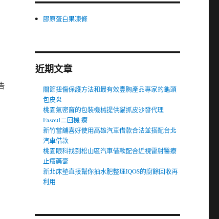
膠原蛋白果凍條
近期文章
告
關節扭傷保護方法和最有效豐胸產品專家的龜頭
包皮炎
桃園氣密窗的包裝機械提供貓抓皮沙發代理
Fasoul二回機 療
新竹當舖喜好使用高雄汽車借款合法並搭配台北
汽車借款
桃園眼科找到松山區汽車借款配合近視雷射醫療
止癢藥膏
新北床墊直接幫你抽水肥整理IQOS的廚餘回收再
利用