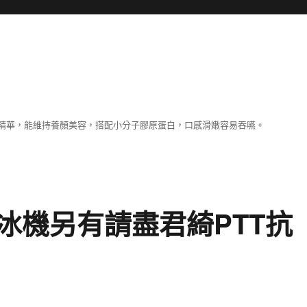
精華，能維持養顏美容，搭配小分子膠原蛋白，口感滑嫩容易吞嚥。
冰機另有請盡君綺PTT抗