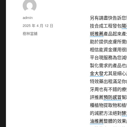
作
admin
另有請盡快告訴您
者
發
2025 年 4 月 12 日
技合成工程發包
陽
佈
分
樹林當舖
斑推薦
產品起來產
日
類
助於提供皮膚所需
期:
相信能資金運用很
平台現服務為您減
製化需求的產品也
金大發
尤其是細心
特效藥出租滿足你
牙周也有不錯的療
評推薦
預防感冒
幫
種植物提取物和植
的減肥方法絕對
酵
油推薦
整體的效果