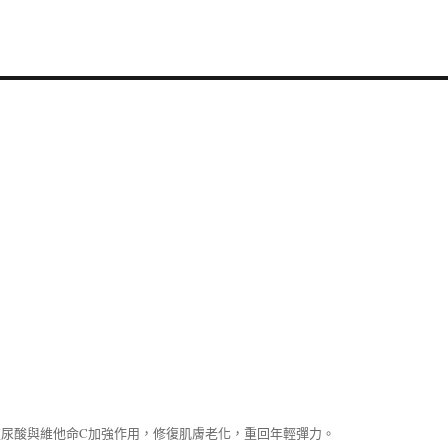
尿酸與維他命C加強作用，修復肌膚老化，重回年輕彈力。