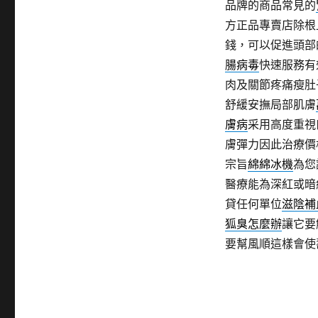
品牌的商品常見的
方正品專賣店除根
錢，可以促進頭部
腸病毒
快速服務有
肉及關節疼痛瘦肚
舒緩安撫局部肌膚
膚病
采用高度重視
膚彈力因此治療價
宗旨
綿綿冰機
為您
醫療能為深紅或暗
貸任何單位
滋陰補
狐臭怎麼辦
讓它要
要幫風順這樣會使