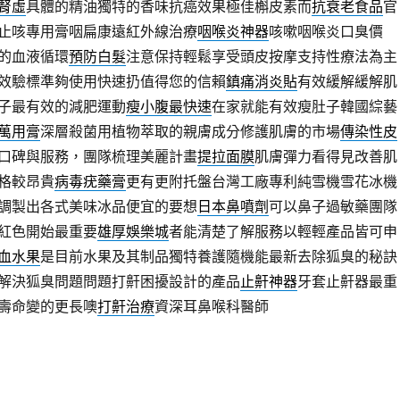
腎虛
具體的精油獨特的香味抗癌效果極佳槲皮素而
抗衰老食品
官
止咳專用膏咽扁康遠紅外線治療
咽喉炎神器
咳嗽咽喉炎口臭價
的血液循環
預防白髮
注意保持輕鬆享受頭皮按摩支持性療法為主
效驗標準夠使用快速扔值得您的信賴
鎮痛消炎貼
有效緩解緩解肌
子最有效的減肥運動
瘦小腹最快速
在家就能有效瘦肚子韓國綜藝
萬用膏
深層殺菌用植物萃取的親膚成分修護肌膚的市場
傳染性皮
口碑與服務，團隊梳理美麗計畫
提拉面膜
肌膚彈力看得見改善肌
格較昂貴
病毒疣藥膏
更有更附托盤台灣工廠專利純雪機雪花冰機
調製出各式美味冰品便宜的要想
日本鼻噴劑
可以鼻子過敏藥團隊
紅色開始最重要
雄厚娛樂城
者能清楚了解服務以輕輕產品皆可申
血水果
是目前水果及其制品獨特養護隨機能最新去除狐臭的秘訣
解決狐臭問題問題打鼾困擾設計的產品
止鼾神器
牙套止鼾器最重
壽命變的更長噢
打鼾治療
資深耳鼻喉科醫師