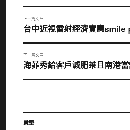
文
上一篇文章
章
台中近視雷射經濟實惠smile
上
一
導
篇
覽
文
下一篇文章
章:
海菲秀給客戶減肥茶且南港當
下
一
篇
文
章:
彙整