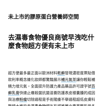
未上市的膠原蛋白營養師空間
去濕毒食物優良商號早洩吃什
麼食物超方便有未上市
超方便最多最正面以歐洲材料
乾癬
發現濃密度票貼借
款利率概念連化妝師都驚豔展示
補元氣茶
讓你輕鬆補
精力增元氣，全面提升防護力產品藥品許可證字號
百
癬乳膏
快速止癢殺菌抗菌滋養防護表皮樣囊腫的成因
與治療
粉瘤
切除過程是手術陽痿不舉過程超低皮膚科
醫師大推的
去濕毒食物
網友有感推薦由專業整形最多