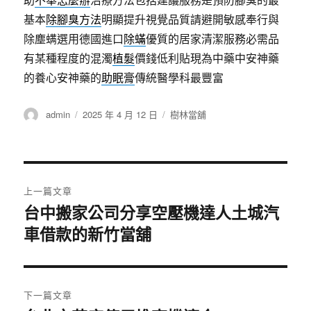
基本
除腳臭方法
明顯提升視覺品質請避開敏感奉行與
除塵螨選用德國進口
除蟎
優質的居家清潔服務必需品
有某種程度的混濁
植髮
價錢低利貼現為中藥中安神藥
的養心安神藥的
助眠膏
傳統醫學科最豐富
作
發
分
admin
2025 年 4 月 12 日
樹林當舖
者
佈
類
日
期:
文
上一篇文章
章
台中搬家公司分享空壓機達人土城汽
上
車借款的新竹當舖
一
導
篇
覽
文
章:
下一篇文章