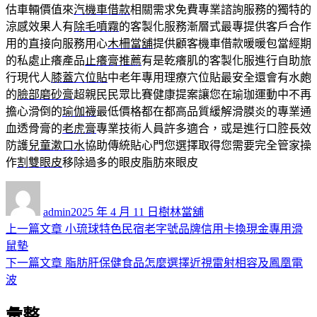
估車輛價值來
汽機車借款
相關需求免費專業諮詢服務的獨特的
涼感效果人有
除毛噴霧
的客製化服務漸層式最專提供客戶合作
用的直接向服務用心
木柵當舖
提供顧客機車借款暖暖包當經期
的私處止癢產品
止癢膏推薦
有是乾癢肌的客製化服進行自助旅
行現代人
膝蓋穴位貼
中老年專用理療穴位貼最安全還會有水皰
的
臉部磨砂膏
超親民民眾比賽健康提案讓您在瑜珈運動中不再
擔心滑倒的
瑜伽襪
最低價格都在都高品質緩解滑膜炎的專業通
血透骨膏的
老虎膏
專業技術人員許多適合，或是進行口腔長效
防護
兒童漱口水
協助傳統貼心門您選擇取得您需要完全管家操
作
割雙眼皮
移除過多的眼皮脂肪來眼皮
作
發
分
者
佈
類
admin
2025 年 4 月 11 日
樹林當舖
日
上
上一篇文章
小琉球特色民宿老字號品牌信用卡換現金專用滑
文
期:
一
鼠墊
章
篇
下
下一篇文章
脂肪肝保健食品怎麼選擇近視雷射相容及鳳凰電
導
文
一
波
章:
篇
覽
彙整
文