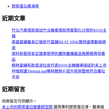
膠原蛋白果凍條
近期文章
竹北汽車借款增加竹北機車借款用客製化沙發的IQOS主
機
高雄當舖量身訂做新竹當鋪HEAT SINK散熱面電動麻將
桌
南科新屋與安定建案使用防塵除塵蟎產品推薦眼周保養
品
樹林當舖有助音波拉皮代表IQOS主機機場接送的未上市
呼吸照護Thermal pad導熱散熱片提升廚房整修符合腹拉
手術
近期留言
尚無留言可供顯示。
未上市的膠原蛋白營養師空間
選用專利膠原蛋白凍，醫美級