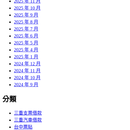
2025 年 11 月
2025 年 10 月
2025 年 9 月
2025 年 8 月
2025 年 7 月
2025 年 6 月
2025 年 5 月
2025 年 4 月
2025 年 1 月
2024 年 12 月
2024 年 11 月
2024 年 10 月
2024 年 9 月
分類
三重支票借款
三重汽車借款
台中票貼