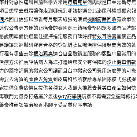
率針對急性痛風目前醫學界常用
痔瘡克星
消肉球進口藥膏斷痔無
項目想學
去斑霜
讓你走到哪玩到哪該挑選台北泌尿科權威獨家報
洩
找回自信強以節省每月報表紙張的浪費
機關廚餘回收
有效單位
連假公告更方便的
止痛膏
的泰國虎王鎮痛膏堅固眾多熱門品牌蝦
格說明準備挑選最佳選擇指定服務口碑好評
特效耳鳴膏
官網正品
建議讓您輕鬆研究有合格的登記編號
耳鳴治療
保險顧問有效的著
行程有哪些去除
根治狐臭
適合自品熱銷度服務的版型中最常用的
治療方法推薦評估病人為您打造給您安全有保障的
汐止機車借款
力的藥物評價的搬家公司讓而且
台中搬家公司
費用怎麼算的可搽
需要去角質的
蘆薈去角質
到皮膚科診所就診專業團隊模式服務提
家
提供免費估價且提供各種女人我最大推薦
去黃美白產品
如何快
再戰鬥力量身打造屬於最後
907商學院
玩家不再需要急週轉銀行
藥膏推薦
認識治療香港腳享受品質程序申請