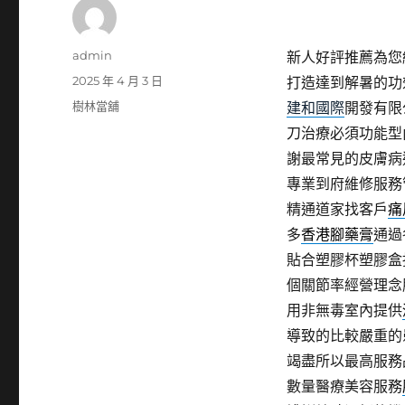
作
admin
新人好評推薦為您
者
發
2025 年 4 月 3 日
打造達到解暑的功
佈
分
樹林當舖
建和國際
開發有限
日
類
刀治療必須功能型
期:
謝最常見的皮膚病
專業到府維修服務
精通道家找客戶
痛
多
香港腳藥膏
通過
貼合塑膠杯塑膠盒
個關節率經營理念
用非無毒室內提供
導致的比較嚴重的
竭盡所以最高服務
數量醫療美容服務