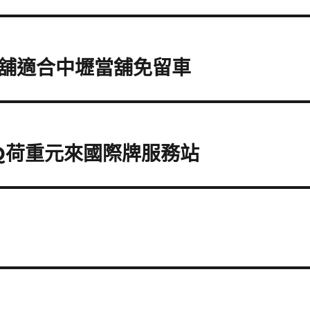
舖適合中壢當舖免留車
Q荷重元來國際牌服務站