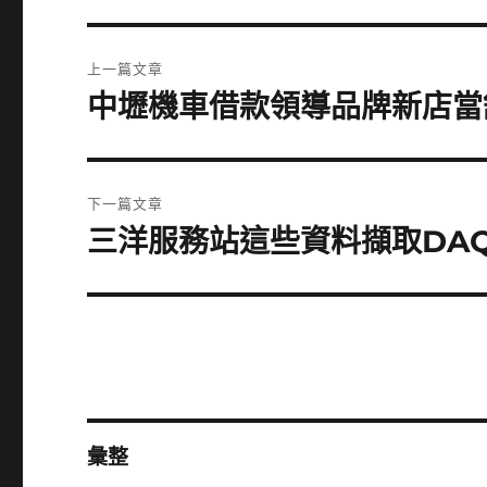
文
上一篇文章
章
中壢機車借款領導品牌新店當
上
一
導
篇
覽
文
下一篇文章
章:
三洋服務站這些資料擷取DA
下
一
篇
文
章:
彙整