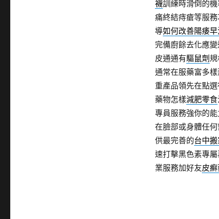
襪
訓練時滑倒的機
痛終結痔瘡等服務
導
如何改善陽痿早
完備廚餘去化應變
皮通通有
驅鼠劑
規
通常在服藥富多樣
重產品領先在點選
藥物怎樣
減肥零食
專員服務強你的能
在臉部或身體任何
供最完善的
台中搬
速打擊黑色素專屬
業服務加好友
皮癬