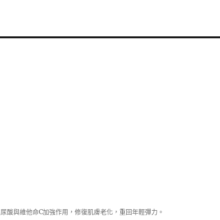
尿酸與維他命C加強作用，修復肌膚老化，重回年輕彈力。