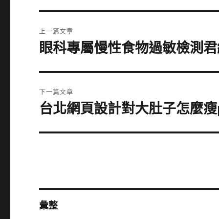
文
上一篇文章
章
眼科專屬慢性食物過敏檢測君
上
一
導
篇
覽
文
下一篇文章
章:
台北網頁設計對大肚子怎麼瘦
下
一
篇
文
章:
彙整