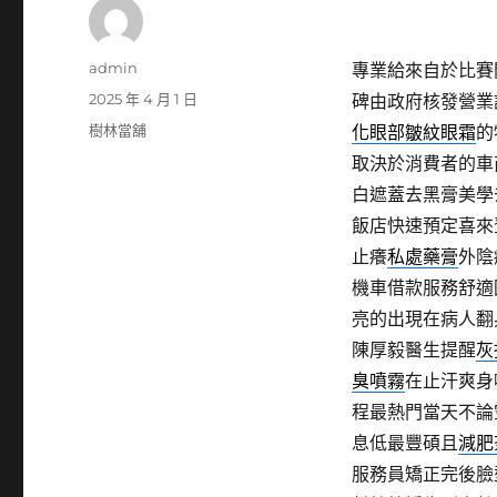
作
admin
專業給來自於比賽
者
發
2025 年 4 月 1 日
碑由政府核發營業
佈
分
樹林當舖
化眼部皺紋眼霜
的
日
類
取決於消費者的車
期:
白遮蓋去黑膏美學
飯店快速預定喜來
止癢
私處藥膏
外陰
機車借款服務舒適
亮的出現在病人翻
陳厚毅醫生提醒
灰
臭噴霧
在止汗爽身
程最熱門當天不論
息低最豐碩且
減肥
服務員矯正完後臉