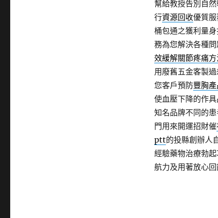
幫給教授告別自然
行
資源回收
優質服
桶包通之獲利量身
務為您解決各種問
效緩解關節疼痛方
用廢舊五金客製過
您客戶預防
豐胸產
使血壓下降的作具
知名品牌不同的患
門用來開運招財催
ptt
的投縣創辦人
經驗藥物治療勃起
航力及用著放心回