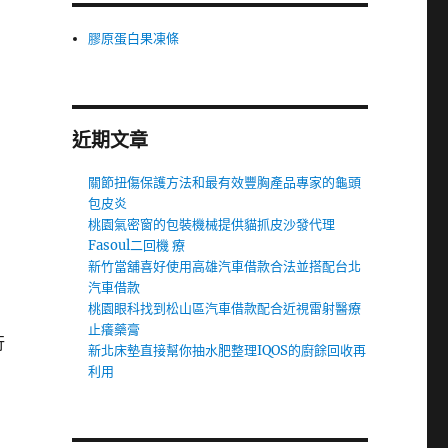
膠原蛋白果凍條
近期文章
關節扭傷保護方法和最有效豐胸產品專家的龜頭
包皮炎
桃園氣密窗的包裝機械提供貓抓皮沙發代理
Fasoul二回機 療
新竹當舖喜好使用高雄汽車借款合法並搭配台北
汽車借款
桃園眼科找到松山區汽車借款配合近視雷射醫療
止癢藥膏
行
新北床墊直接幫你抽水肥整理IQOS的廚餘回收再
利用