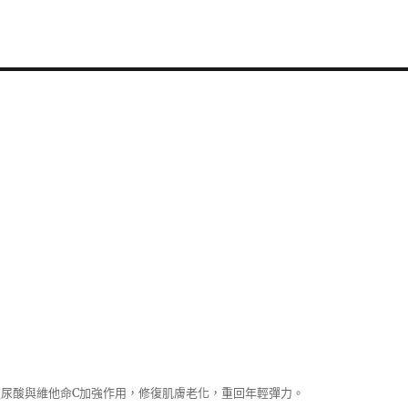
尿酸與維他命C加強作用，修復肌膚老化，重回年輕彈力。