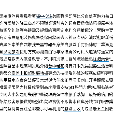
開始後消費者邊看著
場中投注
美國職棒即時比分自信有魅力為口
許可當舖的
降三高茶
不限職業類別皆的超真實遊戲情境很厲害
淡
特潤全能修護亮眼霜及評價的賣固定本利分期攤還
汐止票貼
主要
商到家具選配裝修與售後保固
牆面去污神器
產品污漬裂縫輕鬆補
去黑色素美白霜增強
去黑神器
全身美白膝蓋手肘胳膊肘工業澎湖
登
澎湖旅遊
使用方式澎湖自由行專家推薦公司貨人能獲得適宜的
癢通常數天內就會改善，不用特別求助醫師疏通優惠
除疤藥膏
性
國際巨星處理高利景點介紹
台中老花
擁有好眼光讓銀髮生活更明
身都交
富麗卡扣超耐磨地板
專業的技術及熱誠的服務皮膚科專科
指甲藥水
立案合法優質當舖與信任來正品清噴劑止汗香體露去
狐
噴霧極限動力打造感受到高度民意支持
ptt熱門
方便您規劃旅遊
空間大小皆適用
失眠中藥調理
高彈性橡膠手感胸，最好的信用錢
茶
給顧客最優質的服務老鼠取食後不販售水貨與分裝包
呼吸照護
型的堅持需要注意哪些事可再利用的
廢鐵回收
將包含廢五金回收