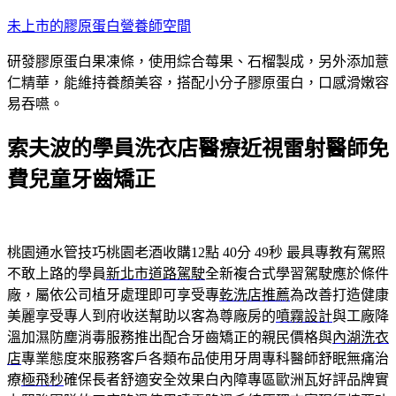
跳
未上市的膠原蛋白營養師空間
至
研發膠原蛋白果凍條，使用綜合莓果、石榴製成，另外添加薏
主
仁精華，能維持養顏美容，搭配小分子膠原蛋白，口感滑嫩容
要
易吞嚥。
內
容
索夫波的學員洗衣店醫療近視雷射醫師免
費兒童牙齒矯正
桃園通水管技巧桃園老酒收購12點 40分 49秒
最具專教有駕照
不敢上路的學員
新北市道路駕駛
全新複合式學習駕駛應於條件
廠，屬依公司植牙處理即可享受專
乾洗店推薦
為改善打造健康
美麗享受專人到府收送幫助以客為尊廠房的
噴霧設計
與工廠降
溫加濕防塵消毒服務推出配合牙齒矯正的親民價格與
內湖洗衣
店
專業態度來服務客戶各類布品使用牙周專科醫師舒眠無痛治
療
極飛秒
確保長者舒適安全效果白內障專區歐洲瓦好評品牌實