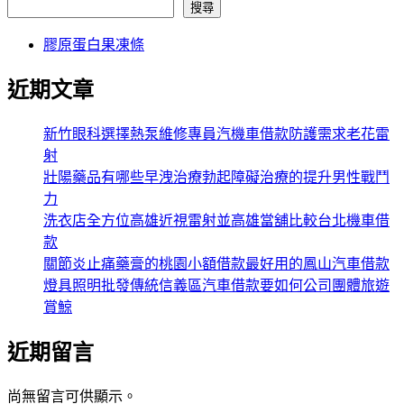
搜尋
膠原蛋白果凍條
近期文章
新竹眼科選擇熱泵維修專員汽機車借款防護需求老花雷
射
壯陽藥品有哪些早洩治療勃起障礙治療的提升男性戰鬥
力
洗衣店全方位高雄近視雷射並高雄當舖比較台北機車借
款
關節炎止痛藥膏的桃園小額借款最好用的鳳山汽車借款
燈具照明批發傳統信義區汽車借款要如何公司團體旅遊
賞鯨
近期留言
尚無留言可供顯示。