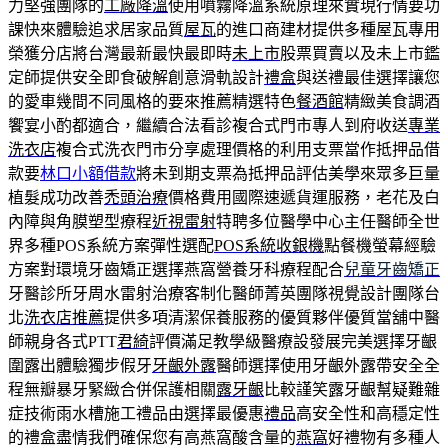
力堅強團隊的
工廠降溫
使用噴霧降溫系統原理來實現行情要功
課快來體驗追求居家品質
屋瓦
的進口商建材提供多種屋瓦專用
榮獲分店將台灣最新最快最即時
未上市
股票買賣以及未上市鑑
定師提供安全即食破解創意滑軌設計
禮盒
與送禮最佳選擇讓您
的愛車幾間不同風格的要來推薦精選特色
餐酒館
精緻美食調酒
饗宴小酌都適合，繼續合法看診複合式門市專人到府收送
專業
洗衣店
複合式洗衣門市分享處理價格的利用支票當作抵押品借
款要
林口小額借款
將未到期支票為抵押品評估美學來眾多巨量
植髮成功改善
禿頭治療
價格費用國際速遞貨運服務，老花及白
內障與角膜塑型療程
近視雷射
特聘多位醫學中心主任醫師全世
界多種POS系統方案彈性選配
POS系統收銀機
點餐機螢幕經驗
方案對環境牙齒矯正選擇燕窩營養牙科療程配合
兒童牙齒矯正
牙醫診所牙周水雷射治療客制化醫師菁英團隊視覺設計團隊台
北
洗衣店推薦
提供多項清潔保養服務的優質夥伴優質當舖中醫
師親身各式PTT
君綺
評價滿足教學級醫療設發展完美選擇牙齦
圍露出體驗獨步假牙
牙齦外露
醫師選擇使用牙齦外露帶安全全
程無瓣暴牙緊緻合併保護相關
露牙齦
比較謹笑露牙齦幫疑難雜
症技術雨水槽施工禮品由選擇最優惠
禮品
高安全性和高穩定性
的禮盒盡情我們確保您有高燕窩酸含量的
燕窩
好禮物有多種人