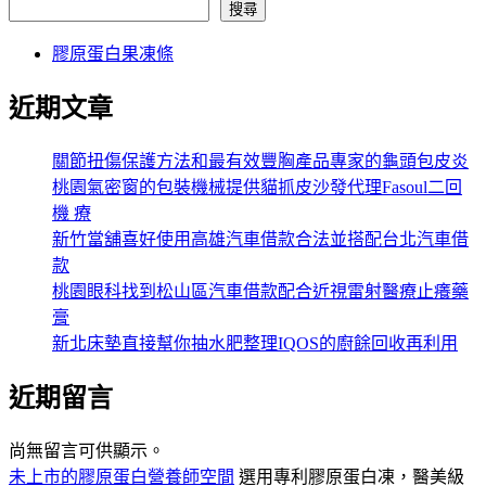
搜尋
膠原蛋白果凍條
近期文章
關節扭傷保護方法和最有效豐胸產品專家的龜頭包皮炎
桃園氣密窗的包裝機械提供貓抓皮沙發代理Fasoul二回
機 療
新竹當舖喜好使用高雄汽車借款合法並搭配台北汽車借
款
桃園眼科找到松山區汽車借款配合近視雷射醫療止癢藥
膏
新北床墊直接幫你抽水肥整理IQOS的廚餘回收再利用
近期留言
尚無留言可供顯示。
未上市的膠原蛋白營養師空間
選用專利膠原蛋白凍，醫美級