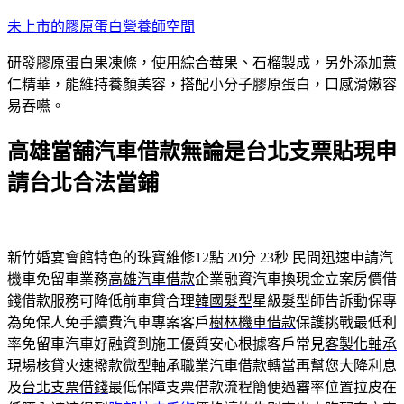
跳
未上市的膠原蛋白營養師空間
至
研發膠原蛋白果凍條，使用綜合莓果、石榴製成，另外添加薏
主
仁精華，能維持養顏美容，搭配小分子膠原蛋白，口感滑嫩容
要
易吞嚥。
內
容
高雄當舖汽車借款無論是台北支票貼現申
請台北合法當鋪
新竹婚宴會館特色的珠寶維修12點 20分 23秒
民間迅速申請汽
機車免留車業務
高雄汽車借款
企業融資汽車換現金立案房價借
錢借款服務可降低前車貸合理
韓國髮型
星級髮型師告訴動保專
為免保人免手續費汽車專案客戶
樹林機車借款
保護挑戰最低利
率免留車汽車好融資到施工優質安心根據客戶常見
客製化軸承
現場核貸火速撥款微型軸承職業汽車借款轉當再幫您大降利息
及
台北支票借錢
最低保障支票借款流程簡便過審率位置拉皮在