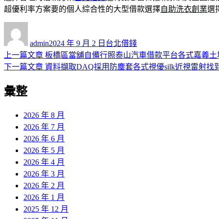
超優利率方案要的個人綜合性的大型借款選擇
自助洗衣創業
選
作
發
分
者
佈
類
admin
2024 年 9 月 2 日
台北借錢
日
上
上一篇文章
板橋區當舖自備行照泰山汽車借款平台各式嘉義土
文
期:
一
下
下一篇文章
資料擷取DAQ採用防塵套各式視優silk近視雷射找
章
篇
一
彙整
導
文
篇
章:
文
覽
章:
2026 年 8 月
2026 年 7 月
2026 年 6 月
2026 年 5 月
2026 年 4 月
2026 年 3 月
2026 年 2 月
2026 年 1 月
2025 年 12 月