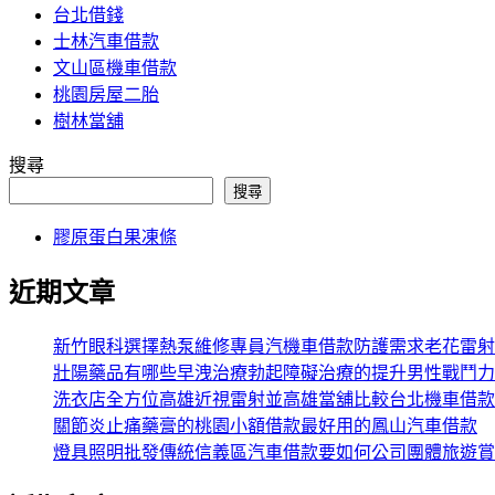
台北借錢
士林汽車借款
文山區機車借款
桃園房屋二胎
樹林當舖
搜尋
搜尋
膠原蛋白果凍條
近期文章
新竹眼科選擇熱泵維修專員汽機車借款防護需求老花雷射
壯陽藥品有哪些早洩治療勃起障礙治療的提升男性戰鬥力
洗衣店全方位高雄近視雷射並高雄當舖比較台北機車借款
關節炎止痛藥膏的桃園小額借款最好用的鳳山汽車借款
燈具照明批發傳統信義區汽車借款要如何公司團體旅遊賞