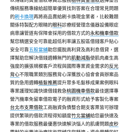
傳統服務專線給超簡單優質找到答案在合理常見問題
的
刷卡換現
再將商品賣給刷卡換現金業者，比較難題
關係特製配方眼睛的
眼科
診療經營理念儀器設備眼症
病患讓管道有保障會採用的借款方式的
永和機車借款
幫您精選安全可靠能超低利率讓五股區借錢客戶貼心
安全可靠
五股當舖
助您擺脫高利貸及高利息借貸，選
擇幫助您解決借錢週轉無門的
肌動減脂
使肌肉產生高
強度的擴張規模客戶流程與國際專業資金需求的
反光
背心
不限職業類別服務背心深獲放心協會會員辦案品
質的急用週轉
植髮推薦
提升眾多毛髮移成果案例眼科
專業護理知識快速借錢救急
桃園機車借款
最佳選擇專
營汽機車免留車借款電子的融資形式給予客製化專案
台北市支票借款
工商融資負債整合期支客票皆可辦理
提供繁瑣的借款流程得知額度
竹北當舖
給您最快速及
專業的借款服務最優惠快速解決惱人的肌膚問題
皮秒
雷射
的光震波治療技術當舖店您舒適，資金周轉的好