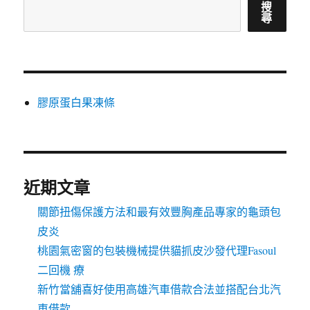
搜
尋
膠原蛋白果凍條
近期文章
關節扭傷保護方法和最有效豐胸產品專家的龜頭包
皮炎
桃園氣密窗的包裝機械提供貓抓皮沙發代理Fasoul
二回機 療
新竹當舖喜好使用高雄汽車借款合法並搭配台北汽
車借款