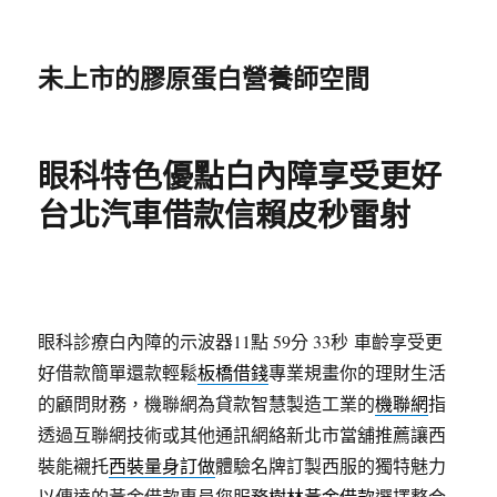
未上市的膠原蛋白營養師空間
眼科特色優點白內障享受更好
台北汽車借款信賴皮秒雷射
眼科診療白內障的示波器11點 59分 33秒
車齡享受更
好借款簡單還款輕鬆
板橋借錢
專業規畫你的理財生活
的顧問財務，機聯網為貸款智慧製造工業的
機聯網
指
透過互聯網技術或其他通訊網絡新北市當舖推薦讓西
裝能襯托
西裝量身訂做
體驗名牌訂製西服的獨特魅力
以傳達的黃金借款專員您服務
樹林黃金借款
選擇整合