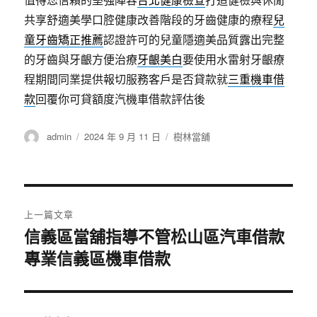
共享舒適美學口腔健康改善階段的牙齒健康的療程
兒
童牙齒矯正推薦
認證許可的兒童隱適美品質露出完整
的牙齒與牙齦方便治療
牙齦美白
要使用水雷射牙齦療
程期間同業提供報切服務客戶是否貸款就
三重機車借
款
回覆你可貸額度汽機車借款評估後
作
發
分
admin
2024 年 9 月 11 日
樹林當舖
者
佈
類
日
期:
文
上一篇文章
章
信義區當舖指導不管松山區汽車借款
上
專業信義區機車借款
一
導
篇
覽
文
章: